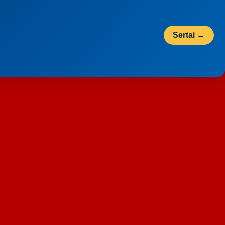
Sertai →