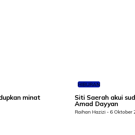
HIBURAN
idupkan minat
Siti Saerah akui s
Amad Dayyan
Raihan Hazizi
-
6 Oktober