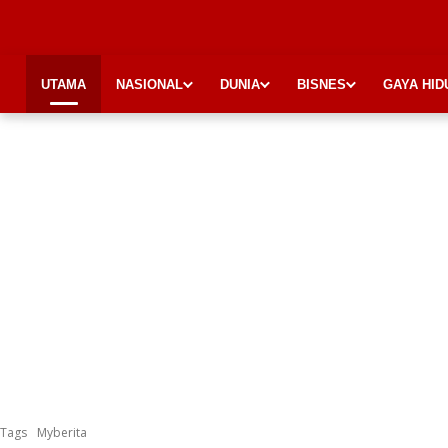
UTAMA
NASIONAL
DUNIA
BISNES
GAYA HID
Tags
Myberita