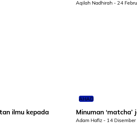
Aqilah Nadhirah
-
24 Febru
AHAD
tan ilmu kepada
Minuman ‘matcha’ ja
Adam Hafiz
-
14 Disember