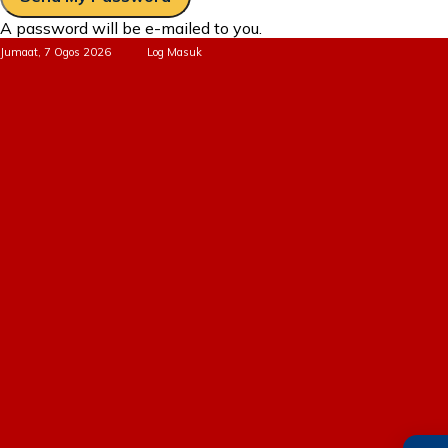
A password will be e-mailed to you.
Jumaat, 7 Ogos 2026
Log Masuk