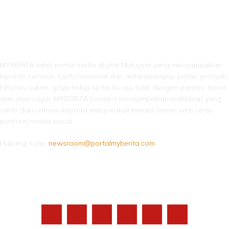
LEBIH DARI SEKADAR BERITA!
MYBERITA ialah portal berita digital Malaysia yang menyampaikan
laporan semasa, berita nasional dan antarabangsa, politik, jenayah,
hiburan, sukan, gaya hidup serta isu-isu tular dengan pantas, tepat
dan dipercayai. MYBERITA komited menyampaikan maklumat yang
sahih dan relevan kepada masyarakat melalui laman web serta
platform media sosial.
Hubungi kami:
newsroom@portalmyberita.com
IKUTI KAMI