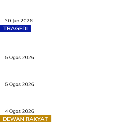
Pasport Malaysia kini lebih kebal dipalsukan, Anwar lancar PMA
baharu dengan 94 ciri keselamatan
30 Jun 2026
TRAGEDI
PERHILITAN pantau gajah dengan dron, elak kemalangan berulang
5 Ogos 2026
Dua pelajar maut, tercampak ke laluan bertentangan di Temerloh
5 Ogos 2026
Saksi dedah batu kecil gugur sebelum pokok hempap Ford Raptor
4 Ogos 2026
DEWAN RAKYAT