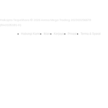
Hakcipta Terpelihara © 2026 Arena Mega Trading 202303256678
(RA0105181-H)
Hubungi Kami
Iklan
Kerjaya
Privasi
Terma & Syarat