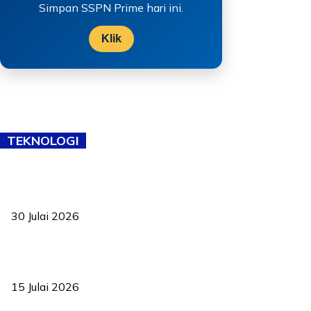
Simpan SSPN Prime hari ini.
Klik
TEKNOLOGI
TVET bukan lagi pilihan kedua! Negeri Sembilan cari bakat hingga
ke pelosok kampung
30 Julai 2026
Pelantikan Liew perkukuh agenda teknologi, perolehan strategik
negara
15 Julai 2026