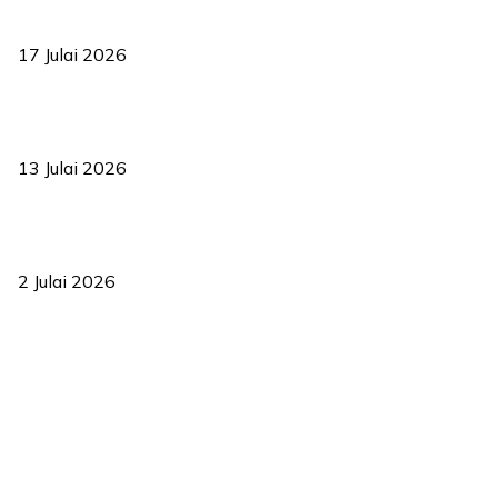
RUU statistik 2026 lulus, era baharu pengurusan data negara
bermula
17 Julai 2026
Sasar 70 peratus mahasiswa dapat kolej kediaman menjelang
2035
13 Julai 2026
‘Smart Lane’ kurangkan kesesakan hingga 50 peratus, terbukti
berkesan sejak 2023
2 Julai 2026