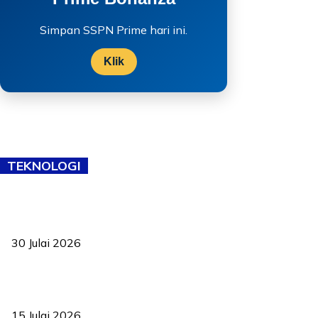
Simpan SSPN Prime hari ini.
Klik
TEKNOLOGI
TVET bukan lagi pilihan kedua! Negeri Sembilan cari bakat hingga
ke pelosok kampung
30 Julai 2026
Pelantikan Liew perkukuh agenda teknologi, perolehan strategik
negara
15 Julai 2026