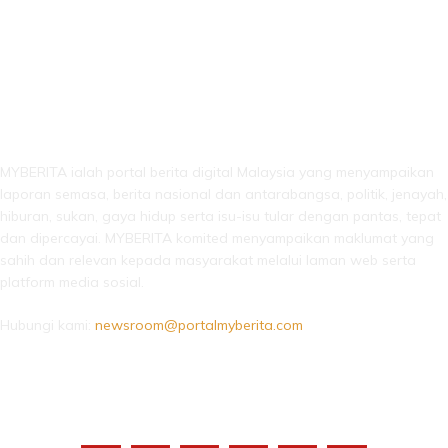
LEBIH DARI SEKADAR BERITA!
MYBERITA ialah portal berita digital Malaysia yang menyampaikan
laporan semasa, berita nasional dan antarabangsa, politik, jenayah,
hiburan, sukan, gaya hidup serta isu-isu tular dengan pantas, tepat
dan dipercayai. MYBERITA komited menyampaikan maklumat yang
sahih dan relevan kepada masyarakat melalui laman web serta
platform media sosial.
Hubungi kami:
newsroom@portalmyberita.com
IKUTI KAMI