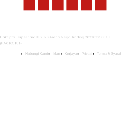
Hakcipta Terpelihara © 2026 Arena Mega Trading 202303256678
(RA0105181-H)
Hubungi Kami
Iklan
Kerjaya
Privasi
Terma & Syarat