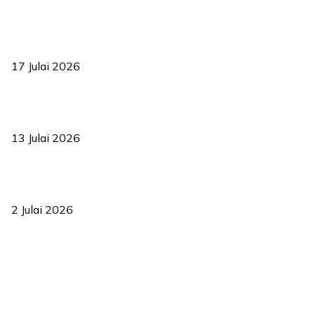
RUU statistik 2026 lulus, era baharu pengurusan data negara
bermula
17 Julai 2026
Sasar 70 peratus mahasiswa dapat kolej kediaman menjelang
2035
13 Julai 2026
‘Smart Lane’ kurangkan kesesakan hingga 50 peratus, terbukti
berkesan sejak 2023
2 Julai 2026