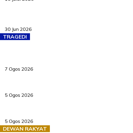
Pasport Malaysia kini lebih kebal dipalsukan, Anwar lancar PMA
baharu dengan 94 ciri keselamatan
30 Jun 2026
TRAGEDI
Tiga anggota polis maut ketika bantu rakan terkena renjatan
elektrik
7 Ogos 2026
PERHILITAN pantau gajah dengan dron, elak kemalangan berulang
5 Ogos 2026
Dua pelajar maut, tercampak ke laluan bertentangan di Temerloh
5 Ogos 2026
DEWAN RAKYAT