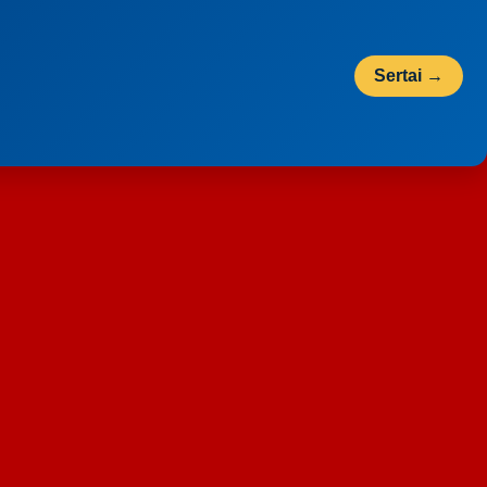
Sertai →