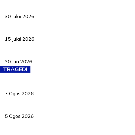
TVET bukan lagi pilihan kedua! Negeri Sembilan cari bakat hingg
30 Julai 2026
Pelantikan Liew perkukuh agenda teknologi, perolehan strategik 
15 Julai 2026
Pasport Malaysia kini lebih kebal dipalsukan, Anwar lancar PMA b
30 Jun 2026
TRAGEDI
Tiga anggota polis maut ketika bantu rakan terkena renjatan elek
7 Ogos 2026
PERHILITAN pantau gajah dengan dron, elak kemalangan berulang
5 Ogos 2026
Dua pelajar maut, tercampak ke laluan bertentangan di Temerloh