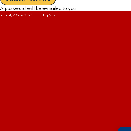
A password will be e-mailed to you.
Jumaat, 7 Ogos 2026
Log Masuk