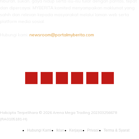
hiburan, sukan, gaya hidup serta isu-isu tular dengan pantas, tepat
dan dipercayai. MYBERITA komited menyampaikan maklumat yang
sahih dan relevan kepada masyarakat melalui laman web serta
platform media sosial.
Hubungi kami:
newsroom@portalmyberita.com
IKUTI KAMI
Hakcipta Terpelihara © 2026 Arena Mega Trading 202303256678
(RA0105181-H)
Hubungi Kami
Iklan
Kerjaya
Privasi
Terma & Syarat