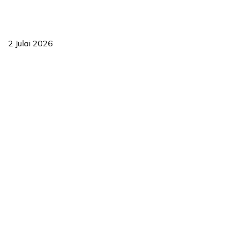
‘Smart Lane’ kurangkan kesesakan hingga 50 peratus, terbukti
berkesan sejak 2023
2 Julai 2026