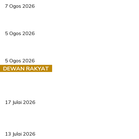
7 Ogos 2026
PERHILITAN pantau gajah dengan dron, elak kemalangan berulang
5 Ogos 2026
Dua pelajar maut, tercampak ke laluan bertentangan di Temerloh
5 Ogos 2026
DEWAN RAKYAT
RUU statistik 2026 lulus, era baharu pengurusan data negara
bermula
17 Julai 2026
Sasar 70 peratus mahasiswa dapat kolej kediaman menjelang
2035
13 Julai 2026