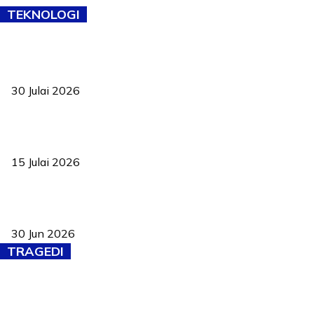
TEKNOLOGI
TVET bukan lagi pilihan kedua! Negeri Sembilan cari bakat hingga
ke pelosok kampung
30 Julai 2026
Pelantikan Liew perkukuh agenda teknologi, perolehan strategik
negara
15 Julai 2026
Pasport Malaysia kini lebih kebal dipalsukan, Anwar lancar PMA
baharu dengan 94 ciri keselamatan
30 Jun 2026
TRAGEDI
Tiga anggota polis maut ketika bantu rakan terkena renjatan
elektrik