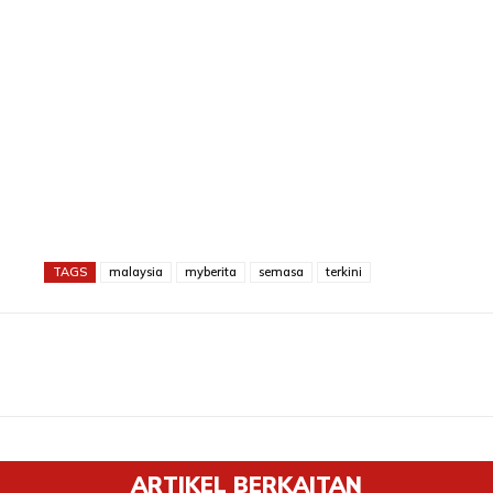
TAGS
malaysia
myberita
semasa
terkini
ARTIKEL BERKAITAN