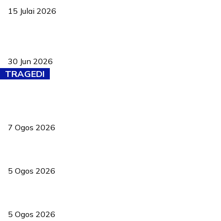
15 Julai 2026
Pasport Malaysia kini lebih kebal dipalsukan, Anwar lancar PMA
baharu dengan 94 ciri keselamatan
30 Jun 2026
TRAGEDI
Tiga anggota polis maut ketika bantu rakan terkena renjatan
elektrik
7 Ogos 2026
PERHILITAN pantau gajah dengan dron, elak kemalangan berulang
5 Ogos 2026
Dua pelajar maut, tercampak ke laluan bertentangan di Temerloh
5 Ogos 2026