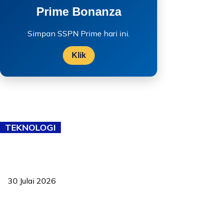
Prime Bonanza
Simpan SSPN Prime hari ini.
Klik
TEKNOLOGI
TVET bukan lagi pilihan kedua! Negeri Sembilan cari bakat hingga
ke pelosok kampung
30 Julai 2026
Pelantikan Liew perkukuh agenda teknologi, perolehan strategik
negara