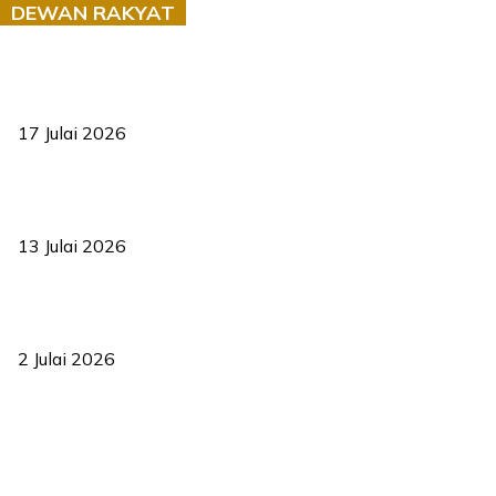
DEWAN RAKYAT
RUU statistik 2026 lulus, era baharu pengurusan data negara
bermula
17 Julai 2026
Sasar 70 peratus mahasiswa dapat kolej kediaman menjelang
2035
13 Julai 2026
‘Smart Lane’ kurangkan kesesakan hingga 50 peratus, terbukti
berkesan sejak 2023
2 Julai 2026