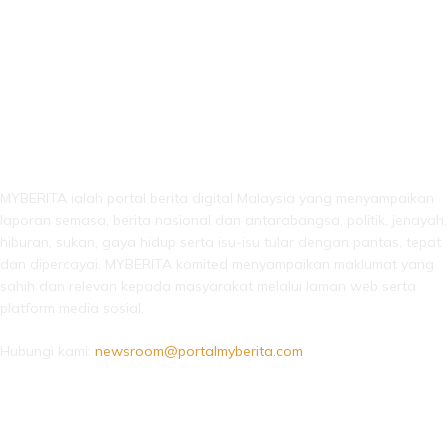
LEBIH DARI SEKADAR BERITA!
MYBERITA ialah portal berita digital Malaysia yang menyampaikan
laporan semasa, berita nasional dan antarabangsa, politik, jenayah,
hiburan, sukan, gaya hidup serta isu-isu tular dengan pantas, tepat
dan dipercayai. MYBERITA komited menyampaikan maklumat yang
sahih dan relevan kepada masyarakat melalui laman web serta
platform media sosial.
Hubungi kami:
newsroom@portalmyberita.com
IKUTI KAMI