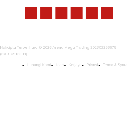
Hakcipta Terpelihara © 2026 Arena Mega Trading 202303256678
(RA0105181-H)
Hubungi Kami
Iklan
Kerjaya
Privasi
Terma & Syarat