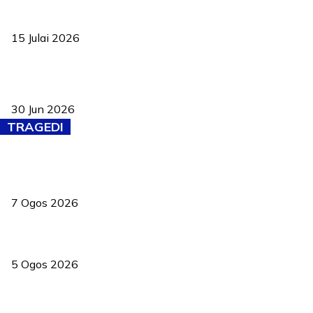
Pelantikan Liew perkukuh agenda teknologi, perolehan strategik
negara
15 Julai 2026
Pasport Malaysia kini lebih kebal dipalsukan, Anwar lancar PMA
baharu dengan 94 ciri keselamatan
30 Jun 2026
TRAGEDI
Tiga anggota polis maut ketika bantu rakan terkena renjatan
elektrik
7 Ogos 2026
PERHILITAN pantau gajah dengan dron, elak kemalangan berulang
5 Ogos 2026
Dua pelajar maut, tercampak ke laluan bertentangan di Temerloh