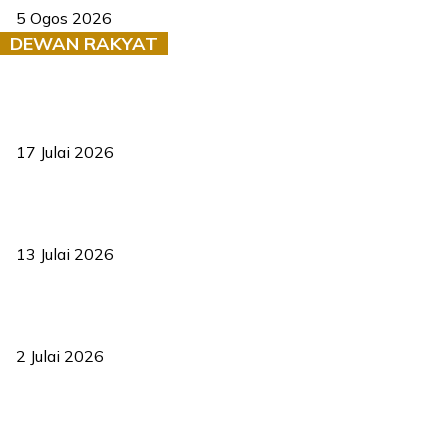
5 Ogos 2026
DEWAN RAKYAT
RUU statistik 2026 lulus, era baharu pengurusan data negara
bermula
17 Julai 2026
Sasar 70 peratus mahasiswa dapat kolej kediaman menjelang
2035
13 Julai 2026
‘Smart Lane’ kurangkan kesesakan hingga 50 peratus, terbukti
berkesan sejak 2023
2 Julai 2026