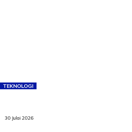
TEKNOLOGI
TVET bukan lagi pilihan kedua! Negeri Sembilan cari bakat hingga
ke pelosok kampung
30 Julai 2026