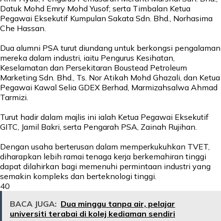
Datuk Mohd Emry Mohd Yusof; serta Timbalan Ketua
Pegawai Eksekutif Kumpulan Sakata Sdn. Bhd., Norhasima
Che Hassan.
Dua alumni PSA turut diundang untuk berkongsi pengalaman
mereka dalam industri, iaitu Pengurus Kesihatan,
Keselamatan dan Persekitaran Boustead Petroleum
Marketing Sdn. Bhd., Ts. Nor Atikah Mohd Ghazali, dan Ketua
Pegawai Kawal Selia GDEX Berhad, Marmizahsalwa Ahmad
Tarmizi.
Turut hadir dalam majlis ini ialah Ketua Pegawai Eksekutif
GITC, Jamil Bakri, serta Pengarah PSA, Zainah Rujihan.
Dengan usaha berterusan dalam memperkukuhkan TVET,
diharapkan lebih ramai tenaga kerja berkemahiran tinggi
dapat dilahirkan bagi memenuhi permintaan industri yang
semakin kompleks dan berteknologi tinggi.
40
BACA JUGA:
Dua minggu tanpa air, pelajar
universiti terabai di kolej kediaman sendiri