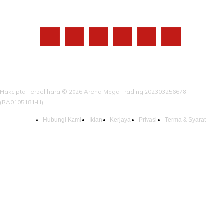
IKUTI KAMI
Hakcipta Terpelihara © 2026 Arena Mega Trading 202303256678
(RA0105181-H)
Hubungi Kami
Iklan
Kerjaya
Privasi
Terma & Syarat