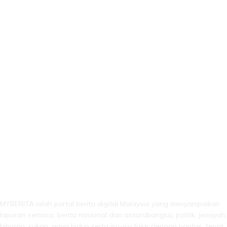
LEBIH DARI SEKADAR BERITA!
MYBERITA ialah portal berita digital Malaysia yang menyampaikan
laporan semasa, berita nasional dan antarabangsa, politik, jenayah,
hiburan, sukan, gaya hidup serta isu-isu tular dengan pantas, tepat