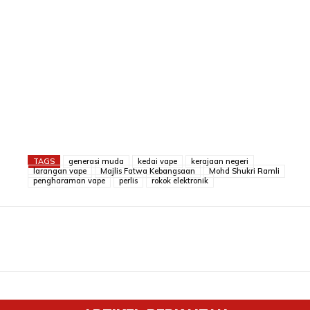
TAGS
generasi muda
kedai vape
kerajaan negeri
larangan vape
Majlis Fatwa Kebangsaan
Mohd Shukri Ramli
pengharaman vape
perlis
rokok elektronik