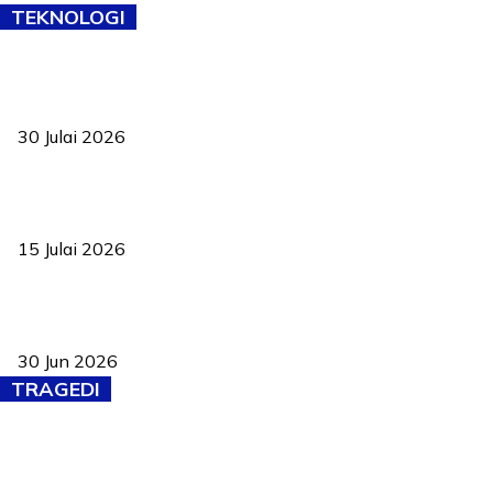
TEKNOLOGI
TVET bukan lagi pilihan kedua! Negeri Sembilan cari bakat hingga
ke pelosok kampung
30 Julai 2026
Pelantikan Liew perkukuh agenda teknologi, perolehan strategik
negara
15 Julai 2026
Pasport Malaysia kini lebih kebal dipalsukan, Anwar lancar PMA
baharu dengan 94 ciri keselamatan
30 Jun 2026
TRAGEDI
Tiga anggota polis maut ketika bantu rakan terkena renjatan
elektrik