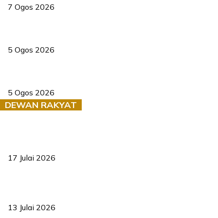
7 Ogos 2026
PERHILITAN pantau gajah dengan dron, elak kemalangan berulang
5 Ogos 2026
Dua pelajar maut, tercampak ke laluan bertentangan di Temerloh
5 Ogos 2026
DEWAN RAKYAT
RUU statistik 2026 lulus, era baharu pengurusan data negara
bermula
17 Julai 2026
Sasar 70 peratus mahasiswa dapat kolej kediaman menjelang
2035
13 Julai 2026