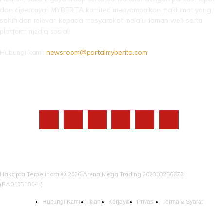
dan dipercayai. MYBERITA komited menyampaikan maklumat yang
sahih dan relevan kepada masyarakat melalui laman web serta
platform media sosial.
Hubungi kami:
newsroom@portalmyberita.com
IKUTI KAMI
Hakcipta Terpelihara © 2026 Arena Mega Trading 202303256678
(RA0105181-H)
Hubungi Kami
Iklan
Kerjaya
Privasi
Terma & Syarat