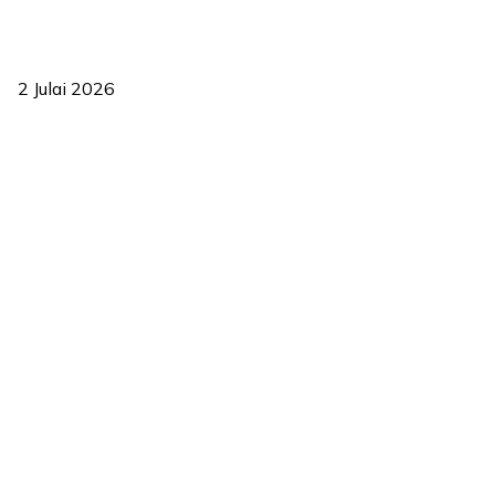
‘Smart Lane’ kurangkan kesesakan hingga 50 peratus, terbukti
berkesan sejak 2023
2 Julai 2026