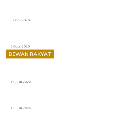
PERHILITAN pantau gajah dengan dron, elak kemalangan
berulang
5 Ogos 2026
Dua pelajar maut, tercampak ke laluan bertentangan di
Temerloh
5 Ogos 2026
DEWAN RAKYAT
RUU statistik 2026 lulus, era baharu pengurusan data
negara bermula
17 Julai 2026
Sasar 70 peratus mahasiswa dapat kolej kediaman
menjelang 2035
13 Julai 2026
‘Smart Lane’ kurangkan kesesakan hingga 50 peratus,
terbukti berkesan sejak 2023