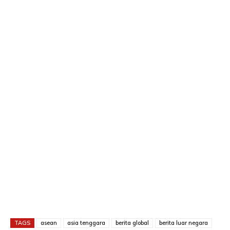
TAGS
asean
asia tenggara
berita global
berita luar negara