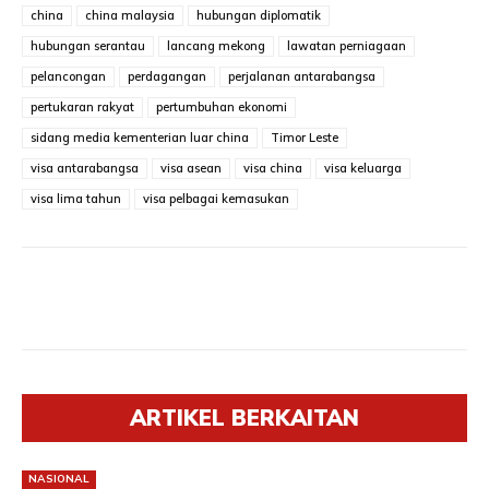
china
china malaysia
hubungan diplomatik
hubungan serantau
lancang mekong
lawatan perniagaan
pelancongan
perdagangan
perjalanan antarabangsa
pertukaran rakyat
pertumbuhan ekonomi
sidang media kementerian luar china
Timor Leste
visa antarabangsa
visa asean
visa china
visa keluarga
visa lima tahun
visa pelbagai kemasukan
ARTIKEL BERKAITAN
NASIONAL