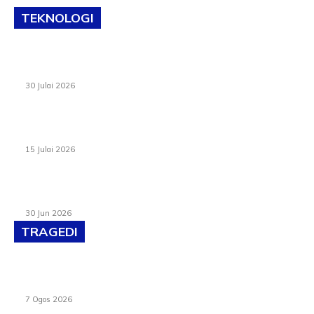
TEKNOLOGI
TVET bukan lagi pilihan kedua! Negeri Sembilan cari bakat
hingga ke pelosok kampung
30 Julai 2026
Pelantikan Liew perkukuh agenda teknologi, perolehan
strategik negara
15 Julai 2026
Pasport Malaysia kini lebih kebal dipalsukan, Anwar lancar
PMA baharu dengan 94 ciri keselamatan
30 Jun 2026
TRAGEDI
Tiga anggota polis maut ketika bantu rakan terkena
renjatan elektrik
7 Ogos 2026