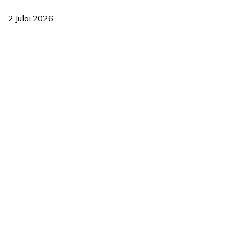
berkesan sejak 2023
2 Julai 2026