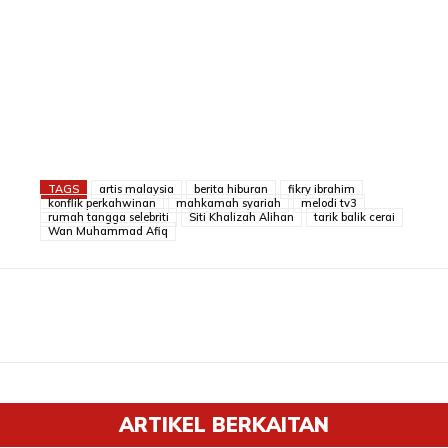
TAGS
artis malaysia
berita hiburan
fikry ibrahim
konflik perkahwinan
mahkamah syariah
melodi tv3
rumah tangga selebriti
Siti Khalizah Alihan
tarik balik cerai
Wan Muhammad Afiq
ARTIKEL BERKAITAN