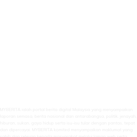
LEBIH DARI SEKADAR BERITA!
MYBERITA ialah portal berita digital Malaysia yang menyampaikan
laporan semasa, berita nasional dan antarabangsa, politik, jenayah,
hiburan, sukan, gaya hidup serta isu-isu tular dengan pantas, tepat
dan dipercayai. MYBERITA komited menyampaikan maklumat yang
sahih dan relevan kepada masyarakat melalui laman web serta