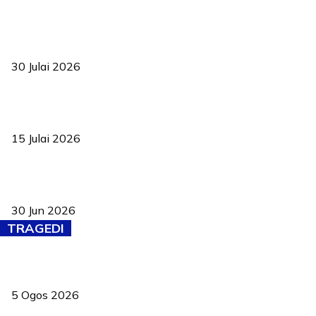
TVET bukan lagi pilihan kedua! Negeri Sembilan cari bakat hingga
ke pelosok kampung
30 Julai 2026
Pelantikan Liew perkukuh agenda teknologi, perolehan strategik
negara
15 Julai 2026
Pasport Malaysia kini lebih kebal dipalsukan, Anwar lancar PMA
baharu dengan 94 ciri keselamatan
30 Jun 2026
TRAGEDI
PERHILITAN pantau gajah dengan dron, elak kemalangan berulang
5 Ogos 2026