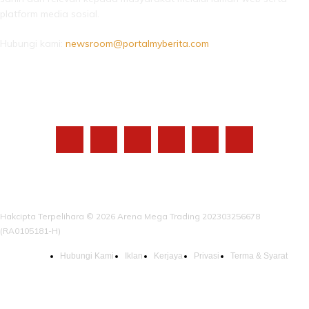
platform media sosial.
Hubungi kami:
newsroom@portalmyberita.com
IKUTI KAMI
Hakcipta Terpelihara © 2026 Arena Mega Trading 202303256678
(RA0105181-H)
Hubungi Kami
Iklan
Kerjaya
Privasi
Terma & Syarat