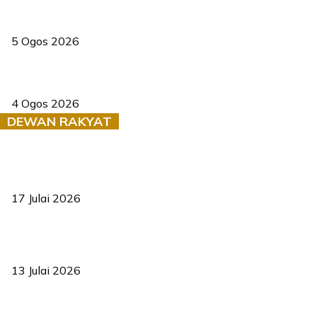
Dua pelajar maut, tercampak ke laluan bertentangan di Temerloh
5 Ogos 2026
Saksi dedah batu kecil gugur sebelum pokok hempap Ford Raptor
4 Ogos 2026
DEWAN RAKYAT
RUU statistik 2026 lulus, era baharu pengurusan data negara
bermula
17 Julai 2026
Sasar 70 peratus mahasiswa dapat kolej kediaman menjelang
2035
13 Julai 2026
‘Smart Lane’ kurangkan kesesakan hingga 50 peratus, terbukti