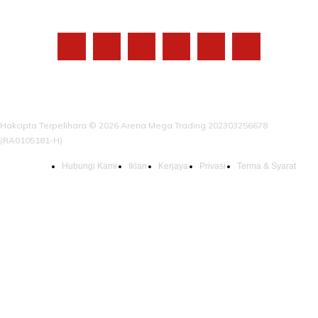
IKUTI KAMI
Hakcipta Terpelihara © 2026 Arena Mega Trading 202303256678
(RA0105181-H)
Hubungi Kami
Iklan
Kerjaya
Privasi
Terma & Syarat