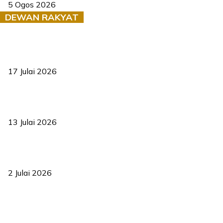
5 Ogos 2026
DEWAN RAKYAT
RUU statistik 2026 lulus, era baharu pengurusan data negara
bermula
17 Julai 2026
Sasar 70 peratus mahasiswa dapat kolej kediaman menjelang
2035
13 Julai 2026
‘Smart Lane’ kurangkan kesesakan hingga 50 peratus, terbukti
berkesan sejak 2023
2 Julai 2026