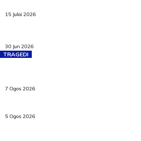
negara
15 Julai 2026
Pasport Malaysia kini lebih kebal dipalsukan, Anwar lancar PMA
baharu dengan 94 ciri keselamatan
30 Jun 2026
TRAGEDI
Tiga anggota polis maut ketika bantu rakan terkena renjatan
elektrik
7 Ogos 2026
PERHILITAN pantau gajah dengan dron, elak kemalangan berulang
5 Ogos 2026
Dua pelajar maut, tercampak ke laluan bertentangan di Temerloh