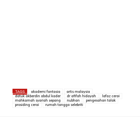
TAGS
akademi fantasia
artis malaysia
datuk akberdin abdul kader
dr afifah hidayah
lafaz cerai
mahkamah syariah sepang
nubhan
pengesahan talak
prosiding cerai
rumah tangga selebriti