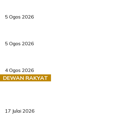
PERHILITAN pantau gajah dengan dron, elak kemalangan berulang
5 Ogos 2026
Dua pelajar maut, tercampak ke laluan bertentangan di Temerloh
5 Ogos 2026
Saksi dedah batu kecil gugur sebelum pokok hempap Ford Raptor
4 Ogos 2026
DEWAN RAKYAT
RUU statistik 2026 lulus, era baharu pengurusan data negara
bermula
17 Julai 2026
Sasar 70 peratus mahasiswa dapat kolej kediaman menjelang
2035