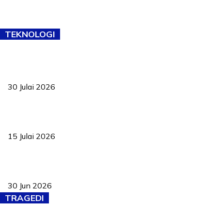
TEKNOLOGI
TVET bukan lagi pilihan kedua! Negeri Sembilan cari bakat hingga
ke pelosok kampung
30 Julai 2026
Pelantikan Liew perkukuh agenda teknologi, perolehan strategik
negara
15 Julai 2026
Pasport Malaysia kini lebih kebal dipalsukan, Anwar lancar PMA
baharu dengan 94 ciri keselamatan
30 Jun 2026
TRAGEDI