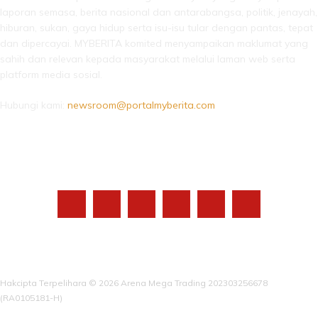
laporan semasa, berita nasional dan antarabangsa, politik, jenayah,
hiburan, sukan, gaya hidup serta isu-isu tular dengan pantas, tepat
dan dipercayai. MYBERITA komited menyampaikan maklumat yang
sahih dan relevan kepada masyarakat melalui laman web serta
platform media sosial.
Hubungi kami:
newsroom@portalmyberita.com
IKUTI KAMI
Hakcipta Terpelihara © 2026 Arena Mega Trading 202303256678
(RA0105181-H)