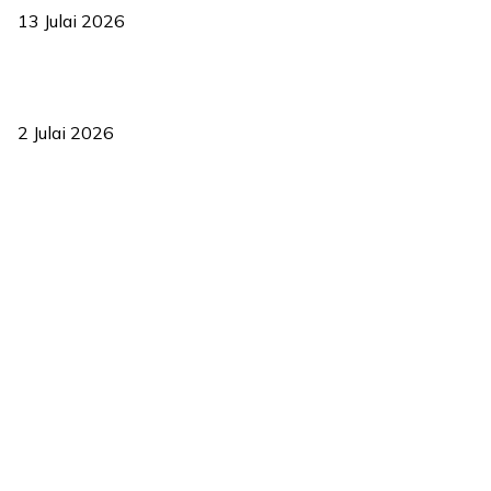
13 Julai 2026
‘Smart Lane’ kurangkan kesesakan hingga 50 peratus, terbukti
berkesan sejak 2023
2 Julai 2026