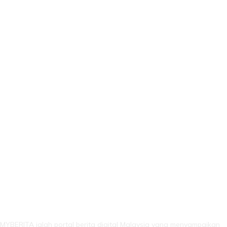
LEBIH DARI SEKADAR BERITA!
MYBERITA ialah portal berita digital Malaysia yang menyampaikan