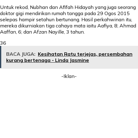
Untuk rekod, Nubhan dan Afifah Hidayah yang juga seorang
doktor gigi mendirikan rumah tangga pada 29 Ogos 2015
selepas hampir setahun bertunang. Hasil perkahwinan itu,
mereka dikurniakan tiga cahaya mata iaitu Aafiya, 8; Ahmad
Aaffan, 6; dan Afzan Nayille, 3 tahun.
36
BACA JUGA:
Kesihatan Ratu terjejas, persembahan
kurang bertenaga - Linda Jasmine
-Iklan-