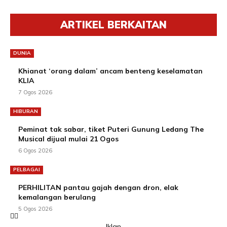
ARTIKEL BERKAITAN
DUNIA
Khianat ‘orang dalam’ ancam benteng keselamatan
KLIA
7 Ogos 2026
HIBURAN
Peminat tak sabar, tiket Puteri Gunung Ledang The
Musical dijual mulai 21 Ogos
6 Ogos 2026
PELBAGAI
PERHILITAN pantau gajah dengan dron, elak
kemalangan berulang
5 Ogos 2026
-Iklan-