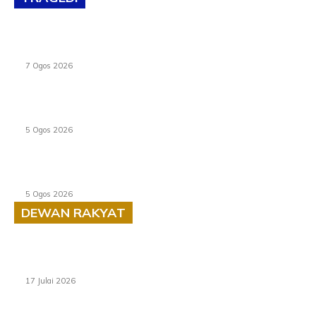
Tiga anggota polis maut ketika bantu rakan terkena
renjatan elektrik
7 Ogos 2026
PERHILITAN pantau gajah dengan dron, elak kemalangan
berulang
5 Ogos 2026
Dua pelajar maut, tercampak ke laluan bertentangan di
Temerloh
5 Ogos 2026
DEWAN RAKYAT
RUU statistik 2026 lulus, era baharu pengurusan data
negara bermula
17 Julai 2026