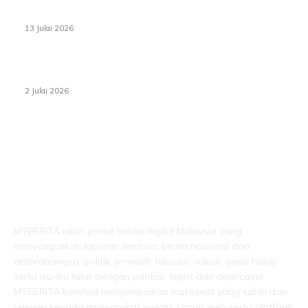
Sasar 70 peratus mahasiswa dapat kolej kediaman
menjelang 2035
13 Julai 2026
‘Smart Lane’ kurangkan kesesakan hingga 50 peratus,
terbukti berkesan sejak 2023
2 Julai 2026
LEBIH DARI SEKADAR BERITA!
MYBERITA ialah portal berita digital Malaysia yang
menyampaikan laporan semasa, berita nasional dan
antarabangsa, politik, jenayah, hiburan, sukan, gaya hidup
serta isu-isu tular dengan pantas, tepat dan dipercayai.
MYBERITA komited menyampaikan maklumat yang sahih dan
relevan kepada masyarakat melalui laman web serta platform