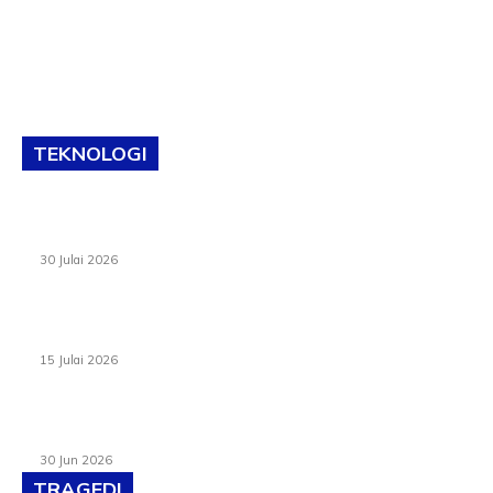
TEKNOLOGI
TVET bukan lagi pilihan kedua! Negeri Sembilan cari bakat
hingga ke pelosok kampung
30 Julai 2026
Pelantikan Liew perkukuh agenda teknologi, perolehan
strategik negara
15 Julai 2026
Pasport Malaysia kini lebih kebal dipalsukan, Anwar lancar
PMA baharu dengan 94 ciri keselamatan
30 Jun 2026
TRAGEDI