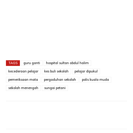
TAGS
guru ganti
hospital sultan abdul halim
kecederaan pelajar
kes buli sekolah
pelajar dipukul
pemeriksaan mata
pergaduhan sekolah
polis kuala muda
sekolah menengah
sungai petani