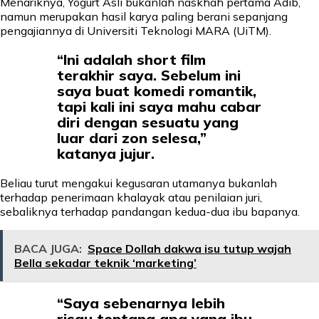
Menariknya, Yogurt Asli bukanlah naskhah pertama Adib,
namun merupakan hasil karya paling berani sepanjang
pengajiannya di Universiti Teknologi MARA (UiTM).
“Ini adalah short film
terakhir saya. Sebelum ini
saya buat komedi romantik,
tapi kali ini saya mahu cabar
diri dengan sesuatu yang
luar dari zon selesa,”
katanya jujur.
Beliau turut mengakui kegusaran utamanya bukanlah
terhadap penerimaan khalayak atau penilaian juri,
sebaliknya terhadap pandangan kedua-dua ibu bapanya.
BACA JUGA:
Space Dollah dakwa isu tutup wajah
Bella sekadar teknik ‘marketing’
“Saya sebenarnya lebih
risau tentang apa yang ibu