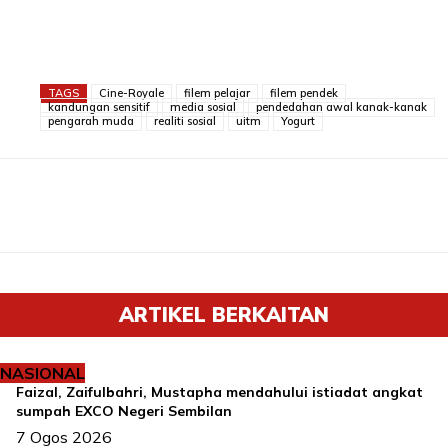
TAGS
Cine-Royale
filem pelajar
filem pendek
kandungan sensitif
media sosial
pendedahan awal kanak-kanak
pengarah muda
realiti sosial
uitm
Yogurt
ARTIKEL BERKAITAN
NASIONAL
Faizal, Zaifulbahri, Mustapha mendahului istiadat angkat
sumpah EXCO Negeri Sembilan
7 Ogos 2026