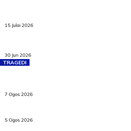
Pelantikan Liew perkukuh agenda teknologi, perolehan strategik
negara
15 Julai 2026
Pasport Malaysia kini lebih kebal dipalsukan, Anwar lancar PMA
baharu dengan 94 ciri keselamatan
30 Jun 2026
TRAGEDI
Tiga anggota polis maut ketika bantu rakan terkena renjatan
elektrik
7 Ogos 2026
PERHILITAN pantau gajah dengan dron, elak kemalangan berulang
5 Ogos 2026