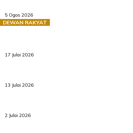
Dua pelajar maut, tercampak ke laluan bertentangan di Temerloh
5 Ogos 2026
DEWAN RAKYAT
RUU statistik 2026 lulus, era baharu pengurusan data negara
bermula
17 Julai 2026
Sasar 70 peratus mahasiswa dapat kolej kediaman menjelang
2035
13 Julai 2026
‘Smart Lane’ kurangkan kesesakan hingga 50 peratus, terbukti
berkesan sejak 2023
2 Julai 2026