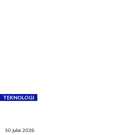
TEKNOLOGI
TVET bukan lagi pilihan kedua! Negeri Sembilan cari bakat hingga
ke pelosok kampung
30 Julai 2026