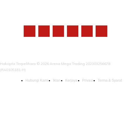
IKUTI KAMI
Hakcipta Terpelihara © 2026 Arena Mega Trading 202303256678
(RA0105181-H)
Hubungi Kami
Iklan
Kerjaya
Privasi
Terma & Syarat