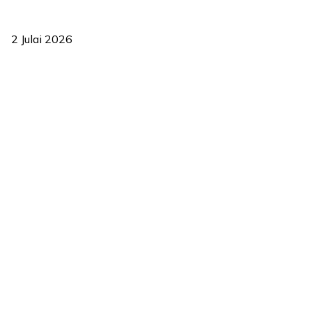
‘Smart Lane’ kurangkan kesesakan hingga 50 peratus, terbukti
berkesan sejak 2023
2 Julai 2026