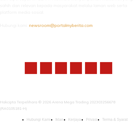
sahih dan relevan kepada masyarakat melalui laman web serta
platform media sosial.
Hubungi kami:
newsroom@portalmyberita.com
IKUTI KAMI
Hakcipta Terpelihara © 2026 Arena Mega Trading 202303256678
(RA0105181-H)
Hubungi Kami
Iklan
Kerjaya
Privasi
Terma & Syarat