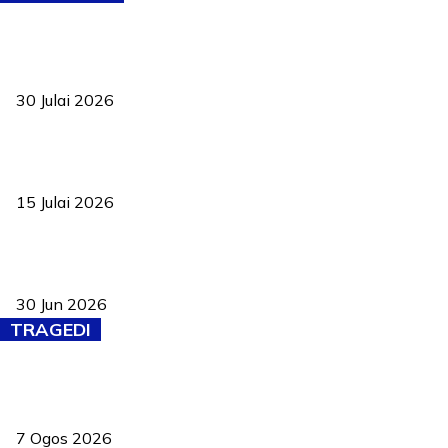
TVET bukan lagi pilihan kedua! Negeri Sembilan cari bakat hingga
ke pelosok kampung
30 Julai 2026
Pelantikan Liew perkukuh agenda teknologi, perolehan strategik
negara
15 Julai 2026
Pasport Malaysia kini lebih kebal dipalsukan, Anwar lancar PMA
baharu dengan 94 ciri keselamatan
30 Jun 2026
TRAGEDI
Tiga anggota polis maut ketika bantu rakan terkena renjatan
elektrik
7 Ogos 2026