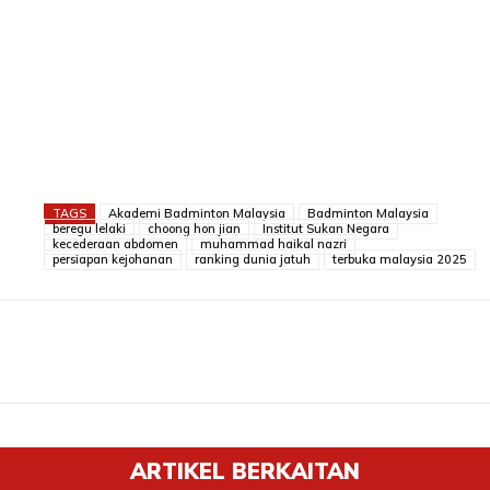
TAGS
Akademi Badminton Malaysia
Badminton Malaysia
beregu lelaki
choong hon jian
Institut Sukan Negara
kecederaan abdomen
muhammad haikal nazri
persiapan kejohanan
ranking dunia jatuh
terbuka malaysia 2025
ARTIKEL BERKAITAN