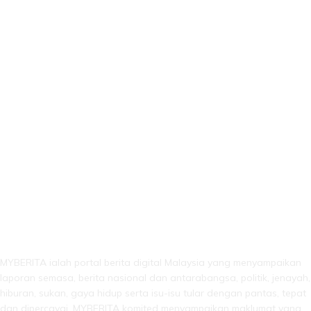
LEBIH DARI SEKADAR BERITA!
MYBERITA ialah portal berita digital Malaysia yang menyampaikan
laporan semasa, berita nasional dan antarabangsa, politik, jenayah,
hiburan, sukan, gaya hidup serta isu-isu tular dengan pantas, tepat
dan dipercayai. MYBERITA komited menyampaikan maklumat yang