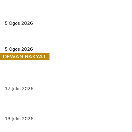
PERHILITAN pantau gajah dengan dron, elak kemalangan berulang
5 Ogos 2026
Dua pelajar maut, tercampak ke laluan bertentangan di Temerloh
5 Ogos 2026
DEWAN RAKYAT
RUU statistik 2026 lulus, era baharu pengurusan data negara
bermula
17 Julai 2026
Sasar 70 peratus mahasiswa dapat kolej kediaman menjelang
2035
13 Julai 2026