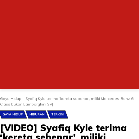
Gaya Hidup
Syafiq Kyle terima ‘kereta sebenar’, miliki Mercedes-Benz G-
Class bukan Lamborghini SVJ
GAYA HIDUP
HIBURAN
TERKINI
[VIDEO] Syafiq Kyle terima
‘kereta sebenar’, miliki