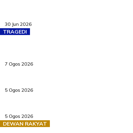
Pasport Malaysia kini lebih kebal dipalsukan, Anwar lancar PMA
baharu dengan 94 ciri keselamatan
30 Jun 2026
TRAGEDI
Tiga anggota polis maut ketika bantu rakan terkena renjatan
elektrik
7 Ogos 2026
PERHILITAN pantau gajah dengan dron, elak kemalangan berulang
5 Ogos 2026
Dua pelajar maut, tercampak ke laluan bertentangan di Temerloh
5 Ogos 2026
DEWAN RAKYAT