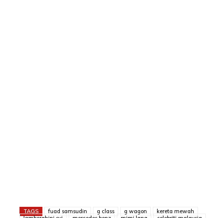
TAGS
fuad samsudin
g class
g wagon
kereta mewah