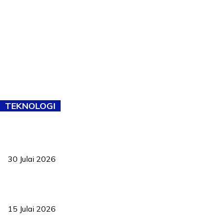
TEKNOLOGI
TVET bukan lagi pilihan kedua! Negeri Sembilan cari bakat hingga
ke pelosok kampung
30 Julai 2026
Pelantikan Liew perkukuh agenda teknologi, perolehan strategik
negara
15 Julai 2026