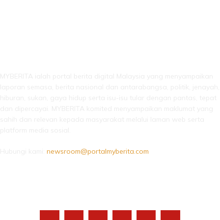
LEBIH DARI SEKADAR BERITA!
MYBERITA ialah portal berita digital Malaysia yang menyampaikan
laporan semasa, berita nasional dan antarabangsa, politik, jenayah,
hiburan, sukan, gaya hidup serta isu-isu tular dengan pantas, tepat
dan dipercayai. MYBERITA komited menyampaikan maklumat yang
sahih dan relevan kepada masyarakat melalui laman web serta
platform media sosial.
Hubungi kami:
newsroom@portalmyberita.com
IKUTI KAMI