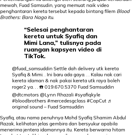
mewah, Fuad Samsudin, yang memuat naik video
penghantaran kereta tersebut kepada bintang filem
Blood
Brothers: Bara Naga
itu.
“Selesai penghantaran
kereta untuk Syafiq dan
Mimi Lana,” tulisnya pada
ruangan kapsyen video di
TikTok.
@fuad_samsuddin
Settle dah delivery utk kereta
Syafiq & Mimi. . Ini baru ada gaya. . . Kalau nak cari
kereta idaman & nak pakai kereta utk raya boleh
roger2 ya. . . ☎️ 019.670.5370 Fuad Samsuddin
@dtcmotors @Lynn Rhazali
#syafiqkyle
#bloodbrothers
#mercedesgclass
#CapCut
♬
original sound – Fuad Samsuddin
Syafiq, atau nama penuhnya Mohd Syafiq Shamim Abdul
Razak, kelihatan jelas gembira dan bersyukur apabila
menerima jentera idamannya itu. Kereta berwarna hitam