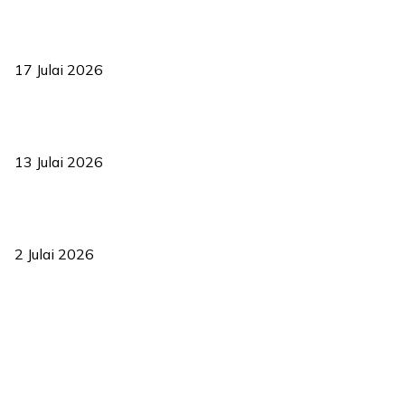
RUU statistik 2026 lulus, era baharu pengurusan data negara
bermula
17 Julai 2026
Sasar 70 peratus mahasiswa dapat kolej kediaman menjelang
2035
13 Julai 2026
‘Smart Lane’ kurangkan kesesakan hingga 50 peratus, terbukti
berkesan sejak 2023
2 Julai 2026