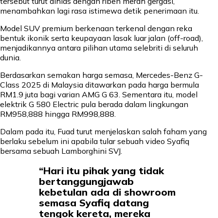
tersebut turut dihias dengan riben merah gergasi,
menambahkan lagi rasa istimewa detik penerimaan itu.
Model SUV premium berkenaan terkenal dengan reka
bentuk ikonik serta keupayaan lasak luar jalan (off-road),
menjadikannya antara pilihan utama selebriti di seluruh
dunia.
Berdasarkan semakan harga semasa, Mercedes-Benz G-
Class 2025 di Malaysia ditawarkan pada harga bermula
RM1.9 juta bagi varian AMG G 63. Sementara itu, model
elektrik G 580 Electric pula berada dalam lingkungan
RM958,888 hingga RM998,888.
Dalam pada itu, Fuad turut menjelaskan salah faham yang
berlaku sebelum ini apabila tular sebuah video Syafiq
bersama sebuah Lamborghini SVJ.
“Hari itu pihak yang tidak
bertanggungjawab
kebetulan ada di showroom
semasa Syafiq datang
tengok kereta, mereka