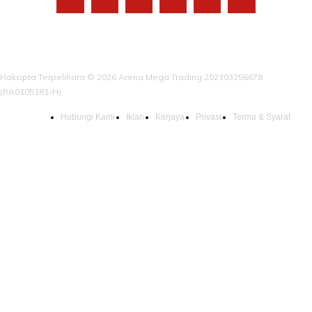
Hakcipta Terpelihara © 2026 Arena Mega Trading 202303256678
(RA0105181-H)
Hubungi Kami
Iklan
Kerjaya
Privasi
Terma & Syarat