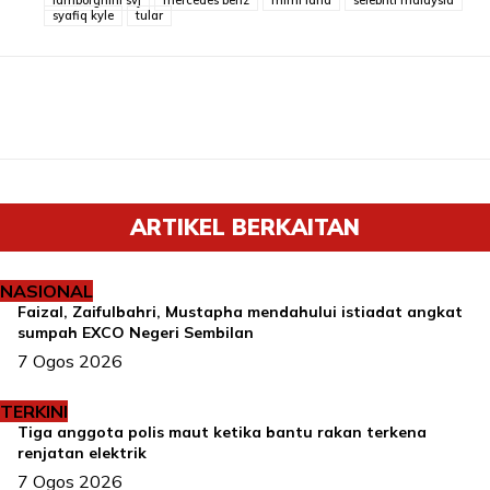
lamborghini svj
mercedes benz
mimi lana
selebriti malaysia
syafiq kyle
tular
ARTIKEL BERKAITAN
NASIONAL
Faizal, Zaifulbahri, Mustapha mendahului istiadat angkat
sumpah EXCO Negeri Sembilan
7 Ogos 2026
TERKINI
Tiga anggota polis maut ketika bantu rakan terkena
renjatan elektrik
7 Ogos 2026