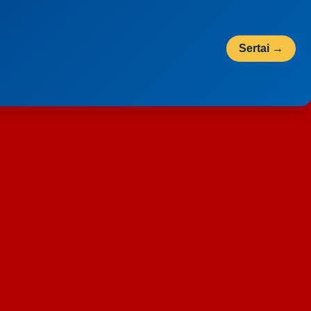
Sertai →