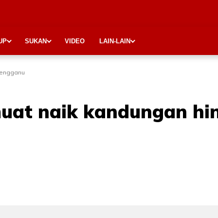
UP
SUKAN
VIDEO
LAIN-LAIN
erengganu
uat naik kandungan hin