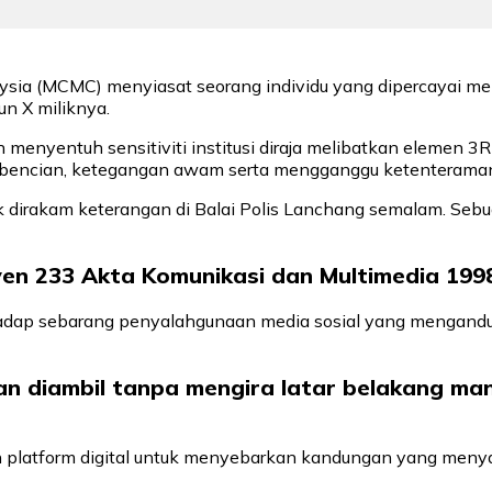
ysia (MCMC) menyiasat seorang individu yang dipercayai me
n X miliknya.
yentuh sensitiviti institusi diraja melibatkan elemen 3R (r
bencian, ketegangan awam serta mengganggu ketenteraman
tuk dirakam keterangan di Balai Polis Lanchang semalam. Sebu
en 233 Akta Komunikasi dan Multimedia 1998,
ap sebarang penyalahgunaan media sosial yang mengandun
an diambil tanpa mengira latar belakang m
n platform digital untuk menyebarkan kandungan yang meny