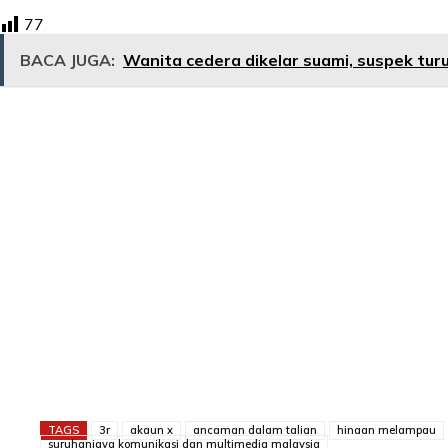
77
BACA JUGA:
Wanita cedera dikelar suami, suspek turu
TAGS
3r
akaun x
ancaman dalam talian
hinaan melampau
suruhanjaya komunikasi dan multimedia malaysia