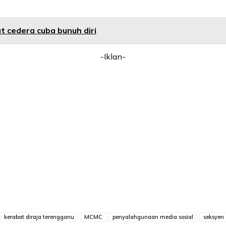
t cedera cuba bunuh diri
-Iklan-
kerabat diraja terengganu
MCMC
penyalahgunaan media sosial
seksyen