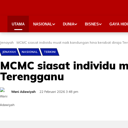
UTAMA
NASIONAL
DUNIA
BISNES
GAYA HID
Jenayah
MCMC siasat individu muat naik kandungan hina kerabat diraja T
JENAYAH
NASIONAL
TERKINI
MCMC siasat individu m
Terengganu
Wani Adawiyah
22 Februari 2026 3:48 pm
Share