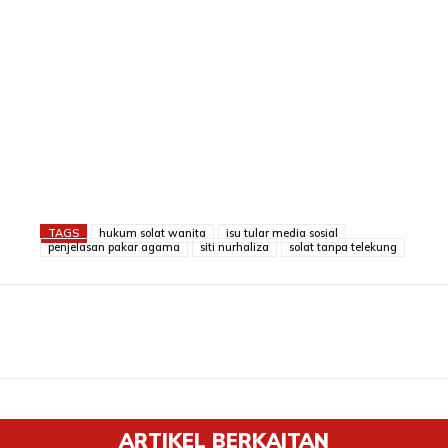
TAGS
hukum solat wanita
isu tular media sosial
penjelasan pakar agama
siti nurhaliza
solat tanpa telekung
ARTIKEL BERKAITAN