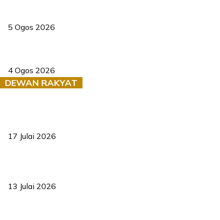
Dua pelajar maut, tercampak ke laluan bertentangan di Temerloh
5 Ogos 2026
Saksi dedah batu kecil gugur sebelum pokok hempap Ford Raptor
4 Ogos 2026
DEWAN RAKYAT
RUU statistik 2026 lulus, era baharu pengurusan data negara
bermula
17 Julai 2026
Sasar 70 peratus mahasiswa dapat kolej kediaman menjelang
2035
13 Julai 2026
‘Smart Lane’ kurangkan kesesakan hingga 50 peratus, terbukti