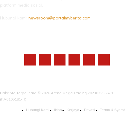
platform media sosial.
Hubungi kami:
newsroom@portalmyberita.com
IKUTI KAMI
Hakcipta Terpelihara © 2026 Arena Mega Trading 202303256678
(RA0105181-H)
Hubungi Kami
Iklan
Kerjaya
Privasi
Terma & Syarat