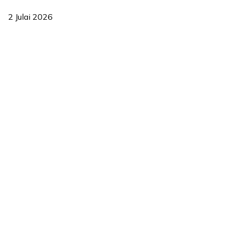
berkesan sejak 2023
2 Julai 2026