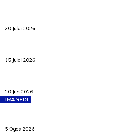
TVET bukan lagi pilihan kedua! Negeri Sembilan cari bakat hingga
ke pelosok kampung
30 Julai 2026
Pelantikan Liew perkukuh agenda teknologi, perolehan strategik
negara
15 Julai 2026
Pasport Malaysia kini lebih kebal dipalsukan, Anwar lancar PMA
baharu dengan 94 ciri keselamatan
30 Jun 2026
TRAGEDI
PERHILITAN pantau gajah dengan dron, elak kemalangan berulang
5 Ogos 2026