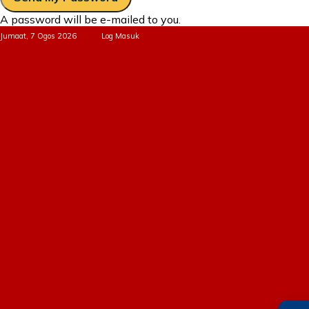
A password will be e-mailed to you.
Jumaat, 7 Ogos 2026
Log Masuk