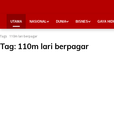
UTAMA
NASIONAL
DUNIA
BISNES
GAYA HID
Tags
110m lari berpagar
Tag:
110m lari berpagar