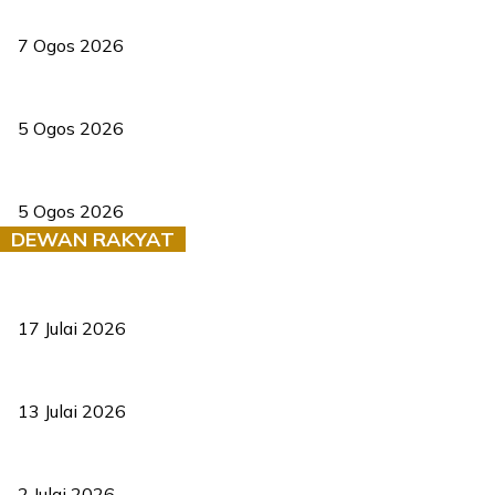
Tiga anggota polis maut ketika bantu rakan terkena renjatan elek
7 Ogos 2026
PERHILITAN pantau gajah dengan dron, elak kemalangan berulang
5 Ogos 2026
Dua pelajar maut, tercampak ke laluan bertentangan di Temerloh
5 Ogos 2026
DEWAN RAKYAT
RUU statistik 2026 lulus, era baharu pengurusan data negara ber
17 Julai 2026
Sasar 70 peratus mahasiswa dapat kolej kediaman menjelang 203
13 Julai 2026
‘Smart Lane’ kurangkan kesesakan hingga 50 peratus, terbukti be
2 Julai 2026