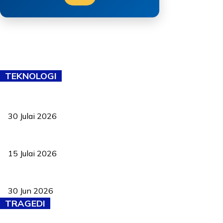
TEKNOLOGI
TVET bukan lagi pilihan kedua! Negeri Sembilan cari bakat hingg
30 Julai 2026
Pelantikan Liew perkukuh agenda teknologi, perolehan strategik 
15 Julai 2026
Pasport Malaysia kini lebih kebal dipalsukan, Anwar lancar PMA b
30 Jun 2026
TRAGEDI