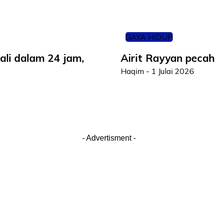
GAYA HIDUP
ali dalam 24 jam,
Airit Rayyan peca
Haqim
-
1 Julai 2026
- Advertisment -