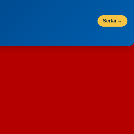
Sertai →