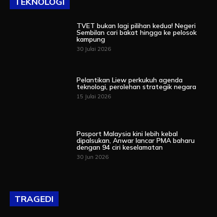
TEKNOLOGI
TVET bukan lagi pilihan kedua! Negeri
Sembilan cari bakat hingga ke pelosok
kampung
30 Julai 2026
Pelantikan Liew perkukuh agenda
teknologi, perolehan strategik negara
15 Julai 2026
Pasport Malaysia kini lebih kebal
dipalsukan, Anwar lancar PMA baharu
dengan 94 ciri keselamatan
30 Jun 2026
TRAGEDI