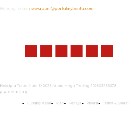
Hubungi kami:
newsroom@portalmyberita.com
IKUTI KAMI
Hakcipta Terpelihara © 2026 Arena Mega Trading 202303256678
(RA0105181-H)
Hubungi Kami
Iklan
Kerjaya
Privasi
Terma & Syarat