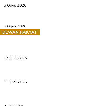
5 Ogos 2026
Dua pelajar maut, tercampak ke laluan bertentangan di Temerloh
5 Ogos 2026
DEWAN RAKYAT
RUU statistik 2026 lulus, era baharu pengurusan data negara
bermula
17 Julai 2026
Sasar 70 peratus mahasiswa dapat kolej kediaman menjelang
2035
13 Julai 2026
‘Smart Lane’ kurangkan kesesakan hingga 50 peratus, terbukti
berkesan sejak 2023
2 Julai 2026