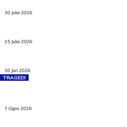
ke pelosok kampung
30 Julai 2026
Pelantikan Liew perkukuh agenda teknologi, perolehan strategik
negara
15 Julai 2026
Pasport Malaysia kini lebih kebal dipalsukan, Anwar lancar PMA
baharu dengan 94 ciri keselamatan
30 Jun 2026
TRAGEDI
Tiga anggota polis maut ketika bantu rakan terkena renjatan
elektrik
7 Ogos 2026
PERHILITAN pantau gajah dengan dron, elak kemalangan berulang