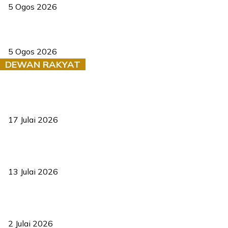
5 Ogos 2026
Dua pelajar maut, tercampak ke laluan bertentangan di Temerloh
5 Ogos 2026
DEWAN RAKYAT
RUU statistik 2026 lulus, era baharu pengurusan data negara
bermula
17 Julai 2026
Sasar 70 peratus mahasiswa dapat kolej kediaman menjelang
2035
13 Julai 2026
‘Smart Lane’ kurangkan kesesakan hingga 50 peratus, terbukti
berkesan sejak 2023
2 Julai 2026