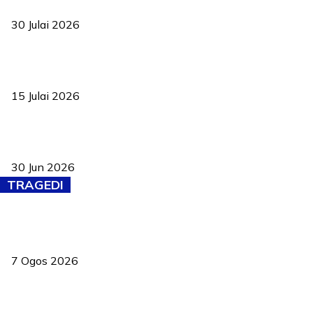
ke pelosok kampung
30 Julai 2026
Pelantikan Liew perkukuh agenda teknologi, perolehan strategik
negara
15 Julai 2026
Pasport Malaysia kini lebih kebal dipalsukan, Anwar lancar PMA
baharu dengan 94 ciri keselamatan
30 Jun 2026
TRAGEDI
Tiga anggota polis maut ketika bantu rakan terkena renjatan
elektrik
7 Ogos 2026
PERHILITAN pantau gajah dengan dron, elak kemalangan berulang