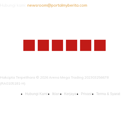
Hubungi kami:
newsroom@portalmyberita.com
IKUTI KAMI
Hakcipta Terpelihara © 2026 Arena Mega Trading 202303256678
(RA0105181-H)
Hubungi Kami
Iklan
Kerjaya
Privasi
Terma & Syarat