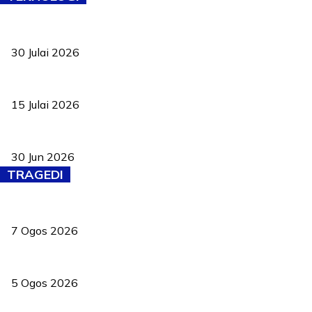
TVET bukan lagi pilihan kedua! Negeri Sembilan cari bakat hingg
30 Julai 2026
Pelantikan Liew perkukuh agenda teknologi, perolehan strategik 
15 Julai 2026
Pasport Malaysia kini lebih kebal dipalsukan, Anwar lancar PMA b
30 Jun 2026
TRAGEDI
Tiga anggota polis maut ketika bantu rakan terkena renjatan elek
7 Ogos 2026
PERHILITAN pantau gajah dengan dron, elak kemalangan berulang
5 Ogos 2026