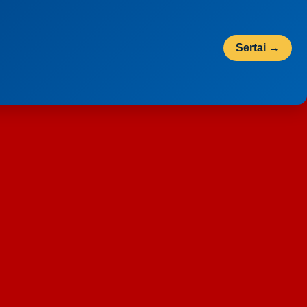
Sertai →