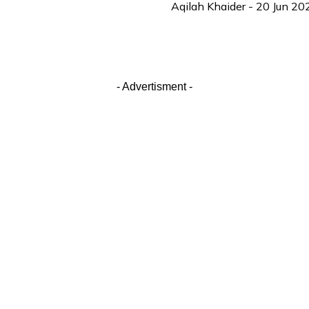
Aqilah Khaider
-
20 Jun 20
- Advertisment -