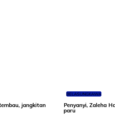
BELASUNGKAWA
embau, jangkitan
Penyanyi, Zaleha H
paru