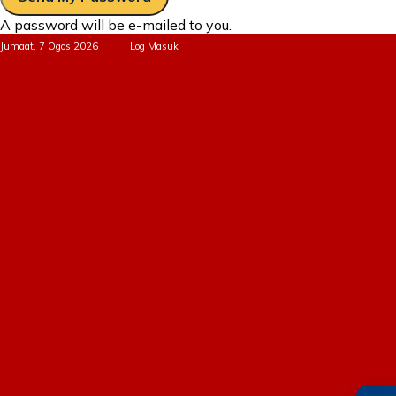
A password will be e-mailed to you.
Jumaat, 7 Ogos 2026
Log Masuk