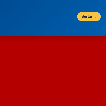
Sertai →