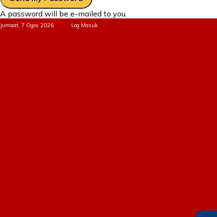
A password will be e-mailed to you.
Jumaat, 7 Ogos 2026
Log Masuk