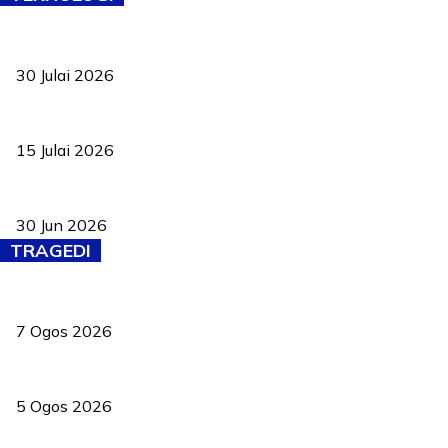
TVET bukan lagi pilihan kedua! Negeri Sembilan cari bakat hingg
30 Julai 2026
Pelantikan Liew perkukuh agenda teknologi, perolehan strategik 
15 Julai 2026
Pasport Malaysia kini lebih kebal dipalsukan, Anwar lancar PMA b
30 Jun 2026
TRAGEDI
Tiga anggota polis maut ketika bantu rakan terkena renjatan elek
7 Ogos 2026
PERHILITAN pantau gajah dengan dron, elak kemalangan berulang
5 Ogos 2026