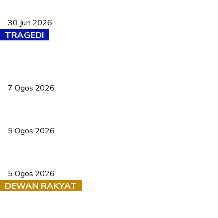
Pasport Malaysia kini lebih kebal dipalsukan, Anwar lancar PMA
baharu dengan 94 ciri keselamatan
30 Jun 2026
TRAGEDI
Tiga anggota polis maut ketika bantu rakan terkena renjatan
elektrik
7 Ogos 2026
PERHILITAN pantau gajah dengan dron, elak kemalangan berulang
5 Ogos 2026
Dua pelajar maut, tercampak ke laluan bertentangan di Temerloh
5 Ogos 2026
DEWAN RAKYAT
RUU statistik 2026 lulus, era baharu pengurusan data negara