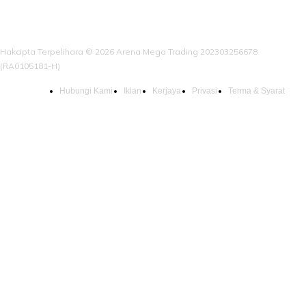
Hakcipta Terpelihara © 2026 Arena Mega Trading 202303256678
(RA0105181-H)
Hubungi Kami
Iklan
Kerjaya
Privasi
Terma & Syarat