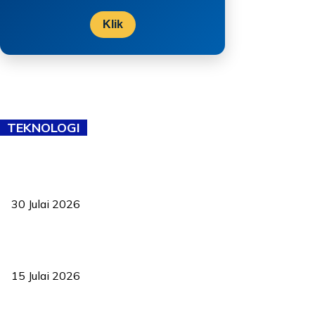
Klik
TEKNOLOGI
TVET bukan lagi pilihan kedua! Negeri Sembilan cari bakat hingga
ke pelosok kampung
30 Julai 2026
Pelantikan Liew perkukuh agenda teknologi, perolehan strategik
negara
15 Julai 2026