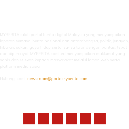
LEBIH DARI SEKADAR BERITA!
MYBERITA ialah portal berita digital Malaysia yang menyampaikan
laporan semasa, berita nasional dan antarabangsa, politik, jenayah,
hiburan, sukan, gaya hidup serta isu-isu tular dengan pantas, tepat
dan dipercayai. MYBERITA komited menyampaikan maklumat yang
sahih dan relevan kepada masyarakat melalui laman web serta
platform media sosial.
Hubungi kami:
newsroom@portalmyberita.com
IKUTI KAMI