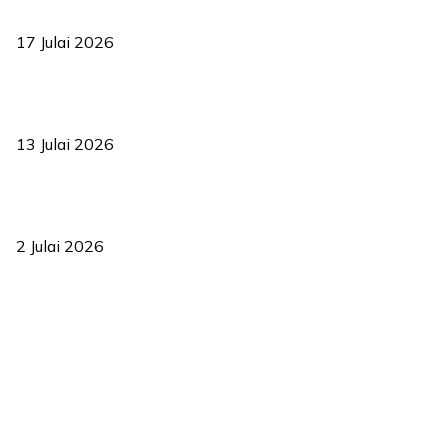
bermula
17 Julai 2026
Sasar 70 peratus mahasiswa dapat kolej kediaman menjelang
2035
13 Julai 2026
‘Smart Lane’ kurangkan kesesakan hingga 50 peratus, terbukti
berkesan sejak 2023
2 Julai 2026