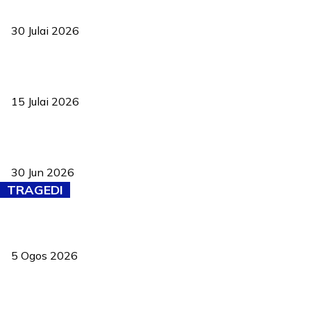
ke pelosok kampung
30 Julai 2026
Pelantikan Liew perkukuh agenda teknologi, perolehan strategik
negara
15 Julai 2026
Pasport Malaysia kini lebih kebal dipalsukan, Anwar lancar PMA
baharu dengan 94 ciri keselamatan
30 Jun 2026
TRAGEDI
PERHILITAN pantau gajah dengan dron, elak kemalangan berulang
5 Ogos 2026
Dua pelajar maut, tercampak ke laluan bertentangan di Temerloh