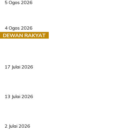
5 Ogos 2026
Saksi dedah batu kecil gugur sebelum pokok hempap Ford Raptor
4 Ogos 2026
DEWAN RAKYAT
RUU statistik 2026 lulus, era baharu pengurusan data negara
bermula
17 Julai 2026
Sasar 70 peratus mahasiswa dapat kolej kediaman menjelang
2035
13 Julai 2026
‘Smart Lane’ kurangkan kesesakan hingga 50 peratus, terbukti
berkesan sejak 2023
2 Julai 2026