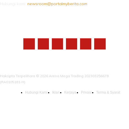
Hubungi kami:
newsroom@portalmyberita.com
IKUTI KAMI
Hakcipta Terpelihara © 2026 Arena Mega Trading 202303256678
(RA0105181-H)
Hubungi Kami
Iklan
Kerjaya
Privasi
Terma & Syarat