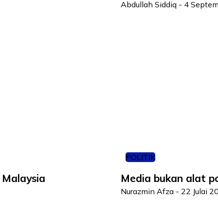
Abdullah Siddiq
-
4 Septem
POLITIK
 Malaysia
Media bukan alat pol
Nurazmin Afza
-
22 Julai 2