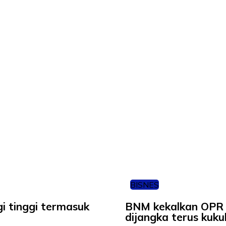
BISNES
i tinggi termasuk
BNM kekalkan OPR 
dijangka terus kuku