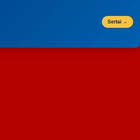
Sertai →