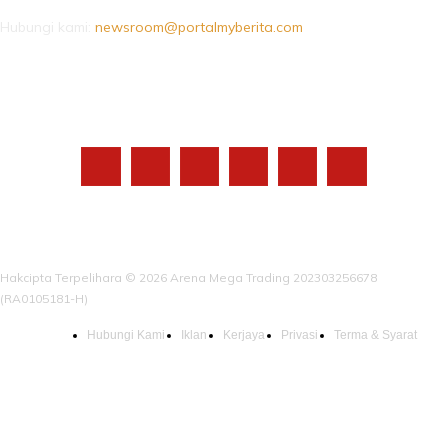
Hubungi kami:
newsroom@portalmyberita.com
IKUTI KAMI
Hakcipta Terpelihara © 2026 Arena Mega Trading 202303256678
(RA0105181-H)
Hubungi Kami
Iklan
Kerjaya
Privasi
Terma & Syarat