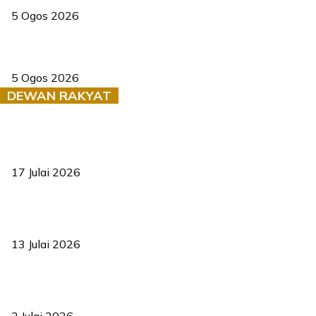
5 Ogos 2026
Dua pelajar maut, tercampak ke laluan bertentangan di Temerloh
5 Ogos 2026
DEWAN RAKYAT
RUU statistik 2026 lulus, era baharu pengurusan data negara
bermula
17 Julai 2026
Sasar 70 peratus mahasiswa dapat kolej kediaman menjelang
2035
13 Julai 2026
‘Smart Lane’ kurangkan kesesakan hingga 50 peratus, terbukti
berkesan sejak 2023
2 Julai 2026