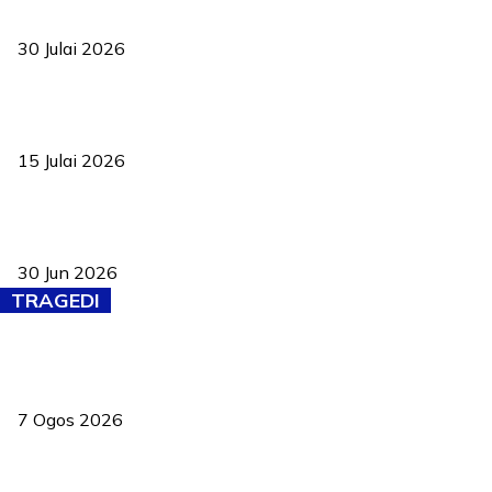
ke pelosok kampung
30 Julai 2026
Pelantikan Liew perkukuh agenda teknologi, perolehan strategik
negara
15 Julai 2026
Pasport Malaysia kini lebih kebal dipalsukan, Anwar lancar PMA
baharu dengan 94 ciri keselamatan
30 Jun 2026
TRAGEDI
Tiga anggota polis maut ketika bantu rakan terkena renjatan
elektrik
7 Ogos 2026
PERHILITAN pantau gajah dengan dron, elak kemalangan berulang