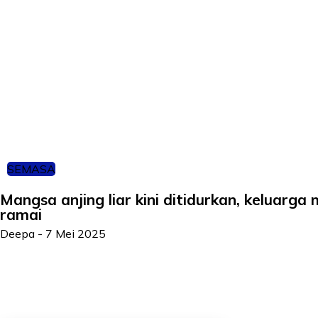
SEMASA
Mangsa anjing liar kini ditidurkan, keluarg
ramai
Deepa
-
7 Mei 2025