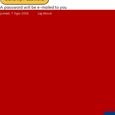
A password will be e-mailed to you.
Jumaat, 7 Ogos 2026
Log Masuk