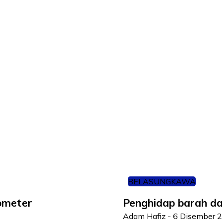
BELASUNGKAWA
lometer
Penghidap barah da
Adam Hafiz
-
6 Disember 