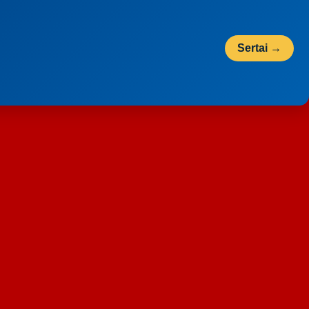
Sertai →