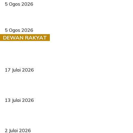
5 Ogos 2026
Dua pelajar maut, tercampak ke laluan bertentangan di Temerloh
5 Ogos 2026
DEWAN RAKYAT
RUU statistik 2026 lulus, era baharu pengurusan data negara
bermula
17 Julai 2026
Sasar 70 peratus mahasiswa dapat kolej kediaman menjelang
2035
13 Julai 2026
‘Smart Lane’ kurangkan kesesakan hingga 50 peratus, terbukti
berkesan sejak 2023
2 Julai 2026