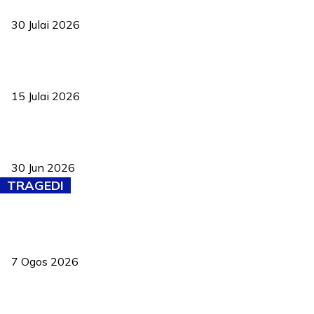
ke pelosok kampung
30 Julai 2026
Pelantikan Liew perkukuh agenda teknologi, perolehan strategik
negara
15 Julai 2026
Pasport Malaysia kini lebih kebal dipalsukan, Anwar lancar PMA
baharu dengan 94 ciri keselamatan
30 Jun 2026
TRAGEDI
Tiga anggota polis maut ketika bantu rakan terkena renjatan
elektrik
7 Ogos 2026
PERHILITAN pantau gajah dengan dron, elak kemalangan berulang