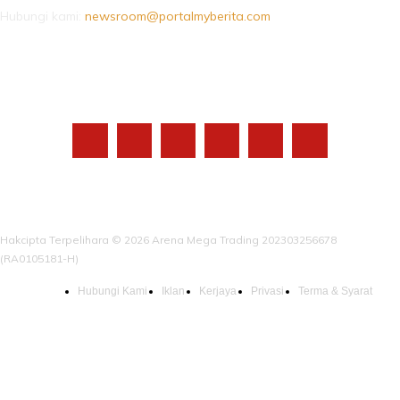
Hubungi kami:
newsroom@portalmyberita.com
IKUTI KAMI
Hakcipta Terpelihara © 2026 Arena Mega Trading 202303256678
(RA0105181-H)
Hubungi Kami
Iklan
Kerjaya
Privasi
Terma & Syarat