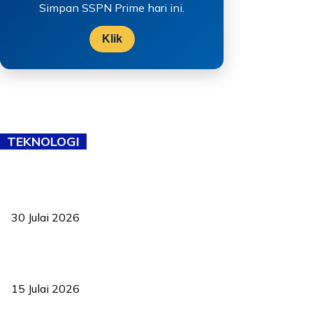
Simpan SSPN Prime hari ini.
Klik
TEKNOLOGI
TVET bukan lagi pilihan kedua! Negeri Sembilan cari bakat hingga
ke pelosok kampung
30 Julai 2026
Pelantikan Liew perkukuh agenda teknologi, perolehan strategik
negara
15 Julai 2026