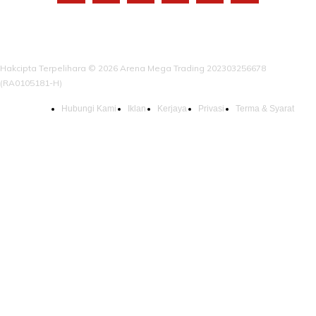
Hakcipta Terpelihara © 2026 Arena Mega Trading 202303256678
(RA0105181-H)
Hubungi Kami
Iklan
Kerjaya
Privasi
Terma & Syarat