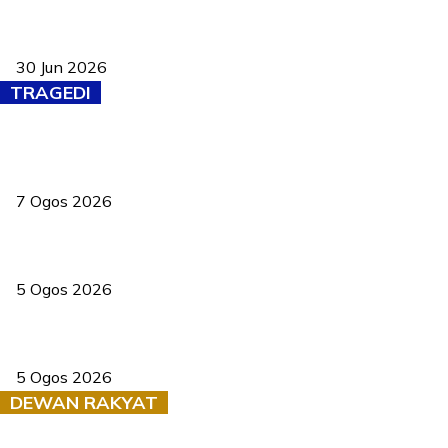
Pasport Malaysia kini lebih kebal dipalsukan, Anwar lancar PMA
baharu dengan 94 ciri keselamatan
30 Jun 2026
TRAGEDI
Tiga anggota polis maut ketika bantu rakan terkena renjatan
elektrik
7 Ogos 2026
PERHILITAN pantau gajah dengan dron, elak kemalangan berulang
5 Ogos 2026
Dua pelajar maut, tercampak ke laluan bertentangan di Temerloh
5 Ogos 2026
DEWAN RAKYAT