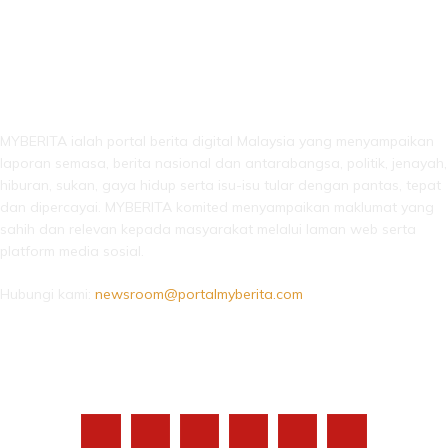
LEBIH DARI SEKADAR BERITA!
MYBERITA ialah portal berita digital Malaysia yang menyampaikan
laporan semasa, berita nasional dan antarabangsa, politik, jenayah,
hiburan, sukan, gaya hidup serta isu-isu tular dengan pantas, tepat
dan dipercayai. MYBERITA komited menyampaikan maklumat yang
sahih dan relevan kepada masyarakat melalui laman web serta
platform media sosial.
Hubungi kami:
newsroom@portalmyberita.com
IKUTI KAMI