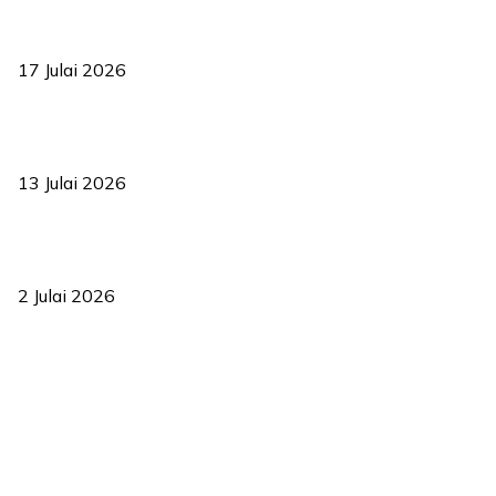
RUU statistik 2026 lulus, era baharu pengurusan data negara
bermula
17 Julai 2026
Sasar 70 peratus mahasiswa dapat kolej kediaman menjelang
2035
13 Julai 2026
‘Smart Lane’ kurangkan kesesakan hingga 50 peratus, terbukti
berkesan sejak 2023
2 Julai 2026