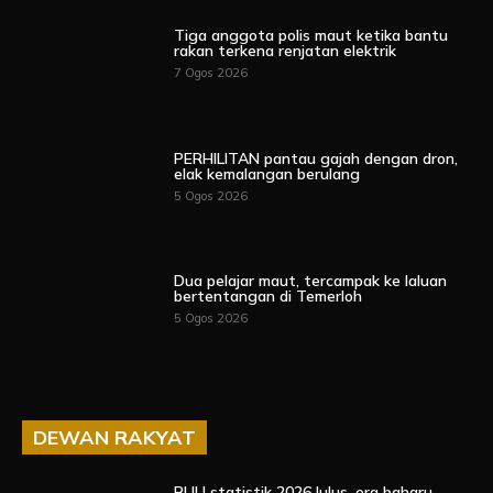
Tiga anggota polis maut ketika bantu
rakan terkena renjatan elektrik
7 Ogos 2026
PERHILITAN pantau gajah dengan dron,
elak kemalangan berulang
5 Ogos 2026
Dua pelajar maut, tercampak ke laluan
bertentangan di Temerloh
5 Ogos 2026
DEWAN RAKYAT
RUU statistik 2026 lulus, era baharu