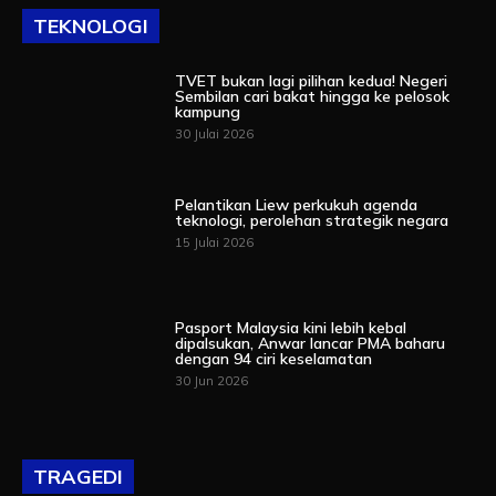
TEKNOLOGI
TVET bukan lagi pilihan kedua! Negeri
Sembilan cari bakat hingga ke pelosok
kampung
30 Julai 2026
Pelantikan Liew perkukuh agenda
teknologi, perolehan strategik negara
15 Julai 2026
Pasport Malaysia kini lebih kebal
dipalsukan, Anwar lancar PMA baharu
dengan 94 ciri keselamatan
30 Jun 2026
TRAGEDI