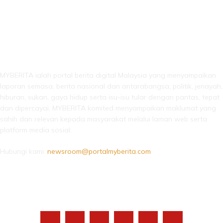
LEBIH DARI SEKADAR BERITA!
MYBERITA ialah portal berita digital Malaysia yang menyampaikan
laporan semasa, berita nasional dan antarabangsa, politik, jenayah,
hiburan, sukan, gaya hidup serta isu-isu tular dengan pantas, tepat
dan dipercayai. MYBERITA komited menyampaikan maklumat yang
sahih dan relevan kepada masyarakat melalui laman web serta
platform media sosial.
Hubungi kami:
newsroom@portalmyberita.com
IKUTI KAMI