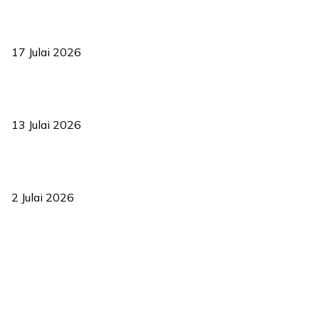
RUU statistik 2026 lulus, era baharu pengurusan data negara
bermula
17 Julai 2026
Sasar 70 peratus mahasiswa dapat kolej kediaman menjelang
2035
13 Julai 2026
‘Smart Lane’ kurangkan kesesakan hingga 50 peratus, terbukti
berkesan sejak 2023
2 Julai 2026