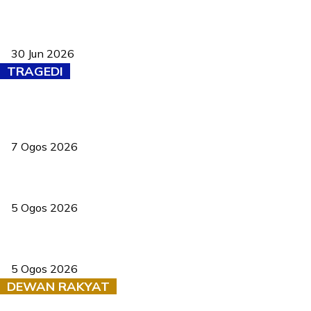
Pasport Malaysia kini lebih kebal dipalsukan, Anwar lancar PMA
baharu dengan 94 ciri keselamatan
30 Jun 2026
TRAGEDI
Tiga anggota polis maut ketika bantu rakan terkena renjatan
elektrik
7 Ogos 2026
PERHILITAN pantau gajah dengan dron, elak kemalangan berulang
5 Ogos 2026
Dua pelajar maut, tercampak ke laluan bertentangan di Temerloh
5 Ogos 2026
DEWAN RAKYAT