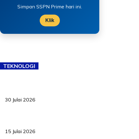
Simpan SSPN Prime hari ini.
Klik
TEKNOLOGI
TVET bukan lagi pilihan kedua! Negeri Sembilan cari bakat hingga
ke pelosok kampung
30 Julai 2026
Pelantikan Liew perkukuh agenda teknologi, perolehan strategik
negara
15 Julai 2026