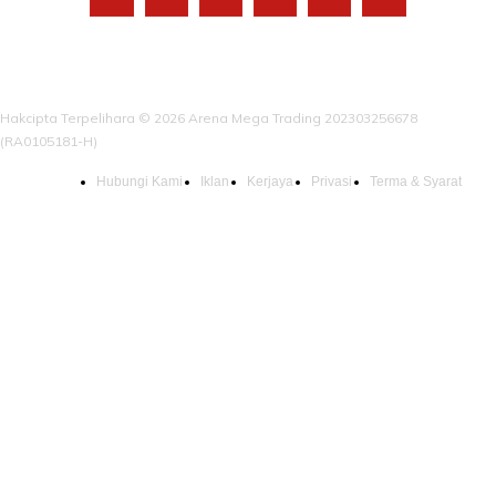
Hakcipta Terpelihara © 2026 Arena Mega Trading 202303256678
(RA0105181-H)
Hubungi Kami
Iklan
Kerjaya
Privasi
Terma & Syarat