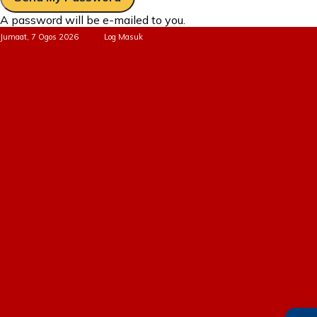
A password will be e-mailed to you.
Jumaat, 7 Ogos 2026
Log Masuk