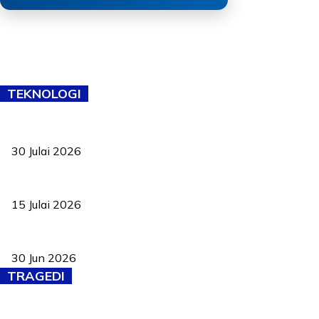
TEKNOLOGI
TVET bukan lagi pilihan kedua! Negeri Sembilan cari bakat hingg
30 Julai 2026
Pelantikan Liew perkukuh agenda teknologi, perolehan strategik 
15 Julai 2026
Pasport Malaysia kini lebih kebal dipalsukan, Anwar lancar PMA b
30 Jun 2026
TRAGEDI
Tiga anggota polis maut ketika bantu rakan terkena renjatan elek