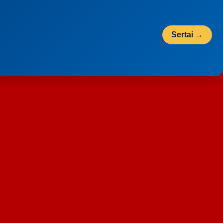
Sertai →