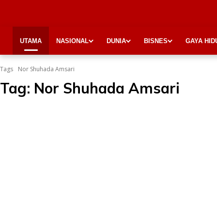
UTAMA
NASIONAL
DUNIA
BISNES
GAYA HID
Tags
Nor Shuhada Amsari
Tag:
Nor Shuhada Amsari