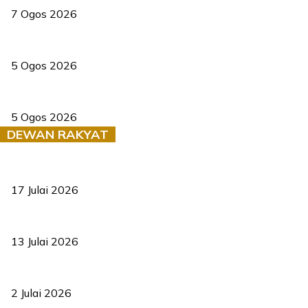
7 Ogos 2026
PERHILITAN pantau gajah dengan dron, elak kemalangan berulang
5 Ogos 2026
Dua pelajar maut, tercampak ke laluan bertentangan di Temerloh
5 Ogos 2026
DEWAN RAKYAT
RUU statistik 2026 lulus, era baharu pengurusan data negara ber
17 Julai 2026
Sasar 70 peratus mahasiswa dapat kolej kediaman menjelang 203
13 Julai 2026
‘Smart Lane’ kurangkan kesesakan hingga 50 peratus, terbukti be
2 Julai 2026