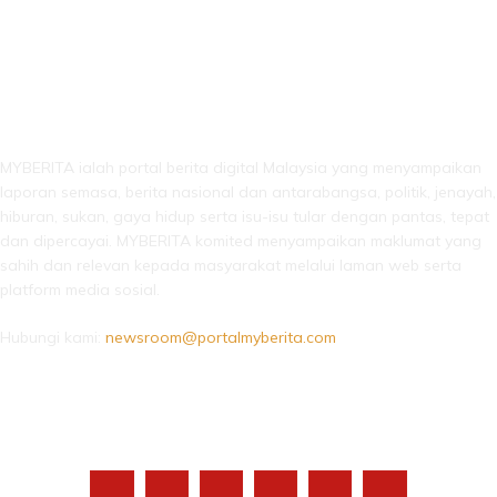
LEBIH DARI SEKADAR BERITA!
MYBERITA ialah portal berita digital Malaysia yang menyampaikan
laporan semasa, berita nasional dan antarabangsa, politik, jenayah,
hiburan, sukan, gaya hidup serta isu-isu tular dengan pantas, tepat
dan dipercayai. MYBERITA komited menyampaikan maklumat yang
sahih dan relevan kepada masyarakat melalui laman web serta
platform media sosial.
Hubungi kami:
newsroom@portalmyberita.com
IKUTI KAMI