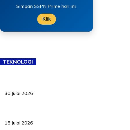
Simpan SSPN Prime hari ini.
Klik
TEKNOLOGI
TVET bukan lagi pilihan kedua! Negeri Sembilan cari bakat hingga
ke pelosok kampung
30 Julai 2026
Pelantikan Liew perkukuh agenda teknologi, perolehan strategik
negara
15 Julai 2026