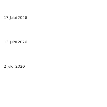
RUU statistik 2026 lulus, era baharu pengurusan data negara
bermula
17 Julai 2026
Sasar 70 peratus mahasiswa dapat kolej kediaman menjelang
2035
13 Julai 2026
‘Smart Lane’ kurangkan kesesakan hingga 50 peratus, terbukti
berkesan sejak 2023
2 Julai 2026