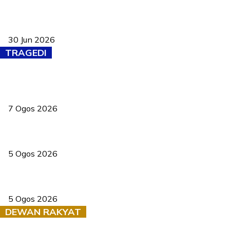
Pasport Malaysia kini lebih kebal dipalsukan, Anwar lancar PMA
baharu dengan 94 ciri keselamatan
30 Jun 2026
TRAGEDI
Tiga anggota polis maut ketika bantu rakan terkena renjatan
elektrik
7 Ogos 2026
PERHILITAN pantau gajah dengan dron, elak kemalangan berulang
5 Ogos 2026
Dua pelajar maut, tercampak ke laluan bertentangan di Temerloh
5 Ogos 2026
DEWAN RAKYAT