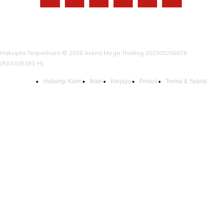
Hakcipta Terpelihara © 2026 Arena Mega Trading 202303256678
(RA0105181-H)
Hubungi Kami
Iklan
Kerjaya
Privasi
Terma & Syarat