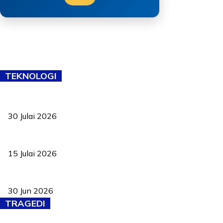
TEKNOLOGI
TVET bukan lagi pilihan kedua! Negeri Sembilan cari bakat hingg
30 Julai 2026
Pelantikan Liew perkukuh agenda teknologi, perolehan strategik 
15 Julai 2026
Pasport Malaysia kini lebih kebal dipalsukan, Anwar lancar PMA b
30 Jun 2026
TRAGEDI