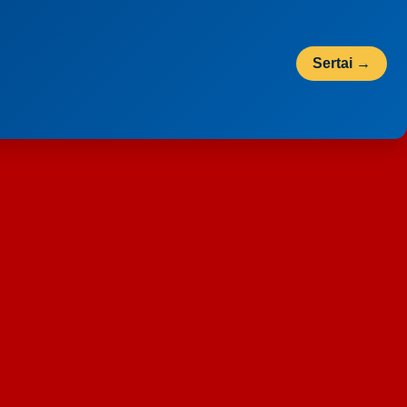
Sertai →