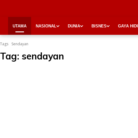
UTAMA
NASIONAL
DUNIA
BISNES
GAYA HID
Tags
Sendayan
Tag:
sendayan