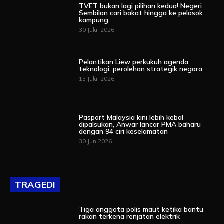
TVET bukan lagi pilihan kedua! Negeri
Sembilan cari bakat hingga ke pelosok
kampung
30 Julai 2026
Pelantikan Liew perkukuh agenda
teknologi, perolehan strategik negara
15 Julai 2026
Pasport Malaysia kini lebih kebal
dipalsukan, Anwar lancar PMA baharu
dengan 94 ciri keselamatan
30 Jun 2026
TRAGEDI
Tiga anggota polis maut ketika bantu
rakan terkena renjatan elektrik