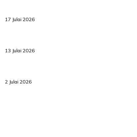
RUU statistik 2026 lulus, era baharu pengurusan data negara
bermula
17 Julai 2026
Sasar 70 peratus mahasiswa dapat kolej kediaman menjelang
2035
13 Julai 2026
‘Smart Lane’ kurangkan kesesakan hingga 50 peratus, terbukti
berkesan sejak 2023
2 Julai 2026