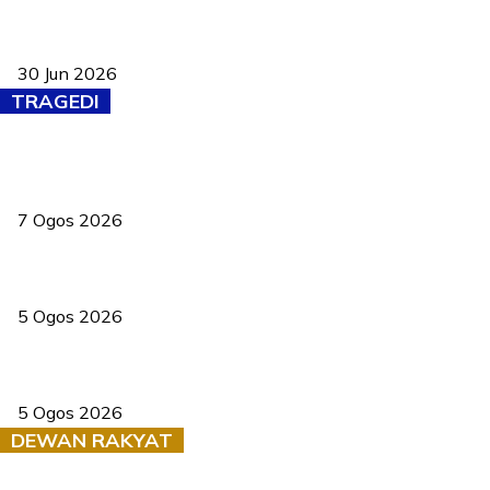
Pasport Malaysia kini lebih kebal dipalsukan, Anwar lancar PMA
baharu dengan 94 ciri keselamatan
30 Jun 2026
TRAGEDI
Tiga anggota polis maut ketika bantu rakan terkena renjatan
elektrik
7 Ogos 2026
PERHILITAN pantau gajah dengan dron, elak kemalangan berulang
5 Ogos 2026
Dua pelajar maut, tercampak ke laluan bertentangan di Temerloh
5 Ogos 2026
DEWAN RAKYAT