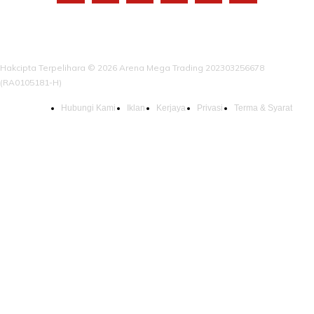
Hakcipta Terpelihara © 2026 Arena Mega Trading 202303256678
(RA0105181-H)
Hubungi Kami
Iklan
Kerjaya
Privasi
Terma & Syarat