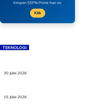
Simpan SSPN Prime hari ini.
Klik
TEKNOLOGI
TVET bukan lagi pilihan kedua! Negeri Sembilan cari bakat hingga
ke pelosok kampung
30 Julai 2026
Pelantikan Liew perkukuh agenda teknologi, perolehan strategik
negara
15 Julai 2026