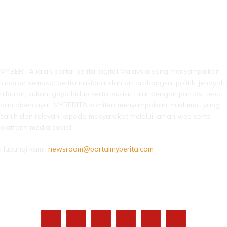
LEBIH DARI SEKADAR BERITA!
MYBERITA ialah portal berita digital Malaysia yang menyampaikan
laporan semasa, berita nasional dan antarabangsa, politik, jenayah,
hiburan, sukan, gaya hidup serta isu-isu tular dengan pantas, tepat
dan dipercayai. MYBERITA komited menyampaikan maklumat yang
sahih dan relevan kepada masyarakat melalui laman web serta
platform media sosial.
Hubungi kami:
newsroom@portalmyberita.com
IKUTI KAMI