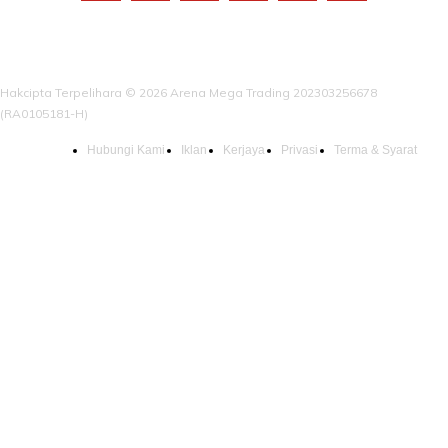
Hakcipta Terpelihara © 2026 Arena Mega Trading 202303256678
(RA0105181-H)
Hubungi Kami
Iklan
Kerjaya
Privasi
Terma & Syarat