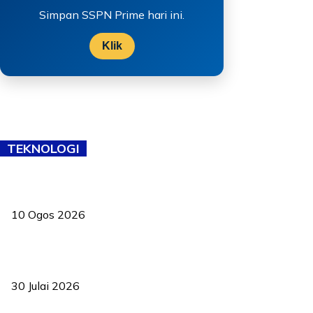
Simpan SSPN Prime hari ini.
Klik
TEKNOLOGI
Robotik cilik negara ‘sapu’ lima pingat di Beijing
10 Ogos 2026
TVET bukan lagi pilihan kedua! Negeri Sembilan cari bakat hingga
ke pelosok kampung
30 Julai 2026