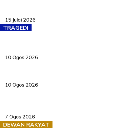
Pelantikan Liew perkukuh agenda teknologi, perolehan strategik
negara
15 Julai 2026
TRAGEDI
Kanak-kanak tujuh tahun terjatuh ke sungai ketika bermain
10 Ogos 2026
Lori terbalik, trafik KESAS arah barat perlahan
10 Ogos 2026
Tiga anggota polis maut ketika bantu rakan terkena renjatan
elektrik
7 Ogos 2026
DEWAN RAKYAT