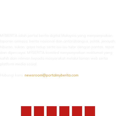
LEBIH DARI SEKADAR BERITA!
MYBERITA ialah portal berita digital Malaysia yang menyampaikan
laporan semasa, berita nasional dan antarabangsa, politik, jenayah,
hiburan, sukan, gaya hidup serta isu-isu tular dengan pantas, tepat
dan dipercayai. MYBERITA komited menyampaikan maklumat yang
sahih dan relevan kepada masyarakat melalui laman web serta
platform media sosial.
Hubungi kami:
newsroom@portalmyberita.com
IKUTI KAMI