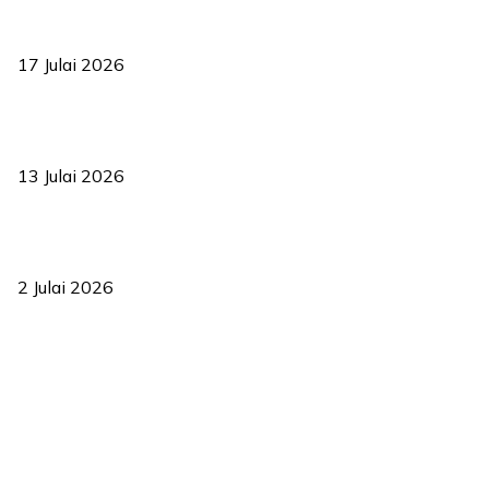
RUU statistik 2026 lulus, era baharu pengurusan data negara
bermula
17 Julai 2026
Sasar 70 peratus mahasiswa dapat kolej kediaman menjelang
2035
13 Julai 2026
‘Smart Lane’ kurangkan kesesakan hingga 50 peratus, terbukti
berkesan sejak 2023
2 Julai 2026