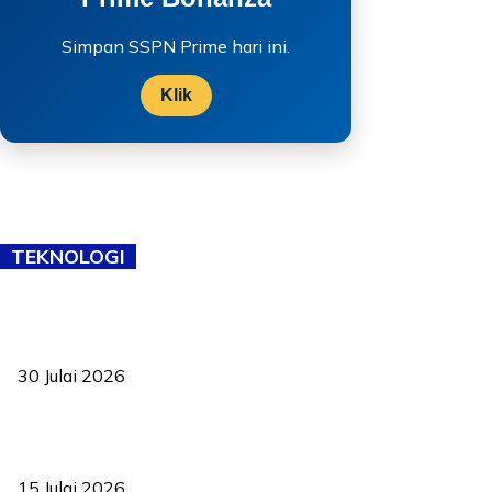
Simpan SSPN Prime hari ini.
Klik
TEKNOLOGI
TVET bukan lagi pilihan kedua! Negeri Sembilan cari bakat hingga
ke pelosok kampung
30 Julai 2026
Pelantikan Liew perkukuh agenda teknologi, perolehan strategik
negara
15 Julai 2026