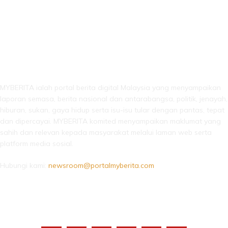
LEBIH DARI SEKADAR BERITA!
MYBERITA ialah portal berita digital Malaysia yang menyampaikan
laporan semasa, berita nasional dan antarabangsa, politik, jenayah,
hiburan, sukan, gaya hidup serta isu-isu tular dengan pantas, tepat
dan dipercayai. MYBERITA komited menyampaikan maklumat yang
sahih dan relevan kepada masyarakat melalui laman web serta
platform media sosial.
Hubungi kami:
newsroom@portalmyberita.com
IKUTI KAMI