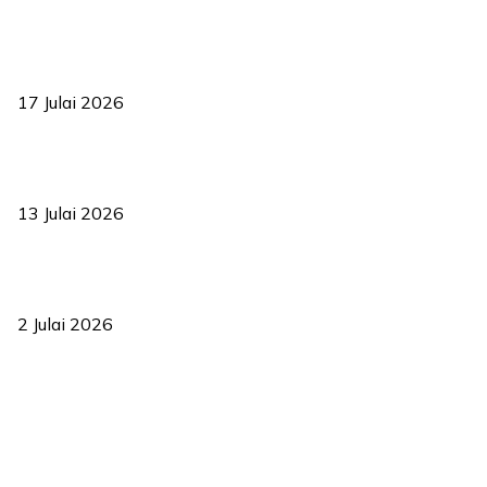
RUU statistik 2026 lulus, era baharu pengurusan data negara
bermula
17 Julai 2026
Sasar 70 peratus mahasiswa dapat kolej kediaman menjelang
2035
13 Julai 2026
‘Smart Lane’ kurangkan kesesakan hingga 50 peratus, terbukti
berkesan sejak 2023
2 Julai 2026