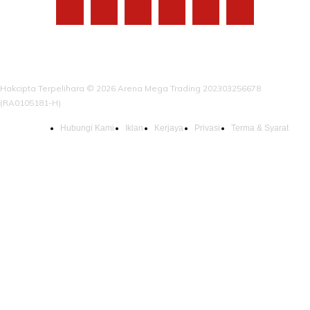
Hakcipta Terpelihara © 2026 Arena Mega Trading 202303256678
(RA0105181-H)
Hubungi Kami
Iklan
Kerjaya
Privasi
Terma & Syarat