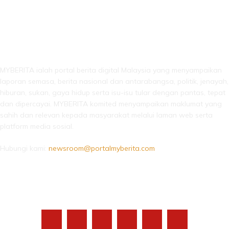
LEBIH DARI SEKADAR BERITA!
MYBERITA ialah portal berita digital Malaysia yang menyampaikan
laporan semasa, berita nasional dan antarabangsa, politik, jenayah,
hiburan, sukan, gaya hidup serta isu-isu tular dengan pantas, tepat
dan dipercayai. MYBERITA komited menyampaikan maklumat yang
sahih dan relevan kepada masyarakat melalui laman web serta
platform media sosial.
Hubungi kami:
newsroom@portalmyberita.com
IKUTI KAMI