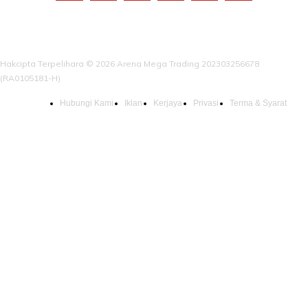
Hakcipta Terpelihara © 2026 Arena Mega Trading 202303256678
(RA0105181-H)
Hubungi Kami
Iklan
Kerjaya
Privasi
Terma & Syarat