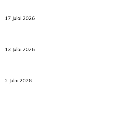
RUU statistik 2026 lulus, era baharu pengurusan data negara
bermula
17 Julai 2026
Sasar 70 peratus mahasiswa dapat kolej kediaman menjelang
2035
13 Julai 2026
‘Smart Lane’ kurangkan kesesakan hingga 50 peratus, terbukti
berkesan sejak 2023
2 Julai 2026