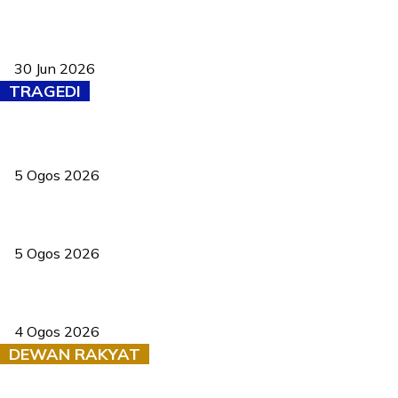
Pasport Malaysia kini lebih kebal dipalsukan, Anwar lancar PMA
baharu dengan 94 ciri keselamatan
30 Jun 2026
TRAGEDI
PERHILITAN pantau gajah dengan dron, elak kemalangan berulang
5 Ogos 2026
Dua pelajar maut, tercampak ke laluan bertentangan di Temerloh
5 Ogos 2026
Saksi dedah batu kecil gugur sebelum pokok hempap Ford Raptor
4 Ogos 2026
DEWAN RAKYAT