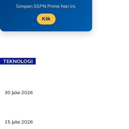
Simpan SSPN Prime hari ini.
Klik
TEKNOLOGI
TVET bukan lagi pilihan kedua! Negeri Sembilan cari bakat hingga
ke pelosok kampung
30 Julai 2026
Pelantikan Liew perkukuh agenda teknologi, perolehan strategik
negara
15 Julai 2026