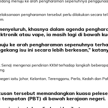
sedang menuju ke arah pengharaman sepenuhnya penggunaan 
pelaksanaan pengharaman tersebut perlu dilakukan secara te
am.
 menyeluruh, khasnya dalam agenda pengha
tronik atau vape, ia masih lagi di bawah k
enuju ke arah pengharaman sepenuhnya terh
ngekang isu ini secara lebih berkesan,” ka
Sena) mengenai pendirian KKM terhadap langkah beberapa 
ng.
egeri iaitu Johor, Kelantan, Terengganu, Perlis, Kedah dan
usan tersebut memandangkan kuasa pelesen
 tempatan (PBT) di bawah kerajaan negeri.