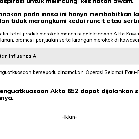
 aspirasi untuk melindungi kesihatan awam.
sanakan pada masa ini hanya membabitkan la
dan tidak merangkumi kedai runcit atau serb
lia ketat produk merokok menerusi pelaksanaan Akta Kaw
anan, promosi, penjualan serta larangan merokok di kawasa
tan Influenza A
nguatkuasaan bersepadu dinamakan ‘Operasi Selamat Paru-P
penguatkuasaan Akta 852 dapat dijalankan 
hnya.
-Iklan-