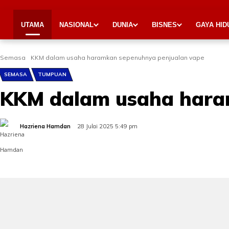
UTAMA
NASIONAL
DUNIA
BISNES
GAYA HID
Semasa
KKM dalam usaha haramkan sepenuhnya penjualan vape
SEMASA
TUMPUAN
KKM dalam usaha hara
Hazriena Hamdan
28 Julai 2025 5:49 pm
Share