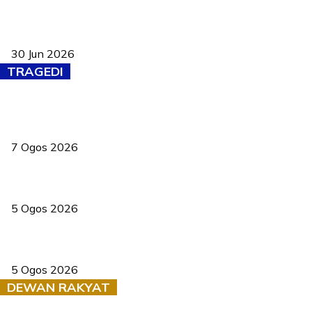
Pasport Malaysia kini lebih kebal dipalsukan, Anwar lancar PMA
baharu dengan 94 ciri keselamatan
30 Jun 2026
TRAGEDI
Tiga anggota polis maut ketika bantu rakan terkena renjatan
elektrik
7 Ogos 2026
PERHILITAN pantau gajah dengan dron, elak kemalangan berulang
5 Ogos 2026
Dua pelajar maut, tercampak ke laluan bertentangan di Temerloh
5 Ogos 2026
DEWAN RAKYAT