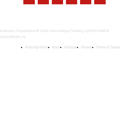
Hakcipta Terpelihara © 2026 Arena Mega Trading 202303256678
(RA0105181-H)
Hubungi Kami
Iklan
Kerjaya
Privasi
Terma & Syarat