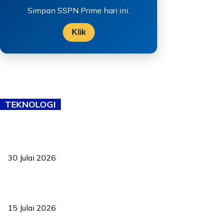
Simpan SSPN Prime hari ini.
Klik
TEKNOLOGI
TVET bukan lagi pilihan kedua! Negeri Sembilan cari bakat hingga
ke pelosok kampung
30 Julai 2026
Pelantikan Liew perkukuh agenda teknologi, perolehan strategik
negara
15 Julai 2026