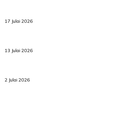
RUU statistik 2026 lulus, era baharu pengurusan data negara
bermula
17 Julai 2026
Sasar 70 peratus mahasiswa dapat kolej kediaman menjelang
2035
13 Julai 2026
‘Smart Lane’ kurangkan kesesakan hingga 50 peratus, terbukti
berkesan sejak 2023
2 Julai 2026