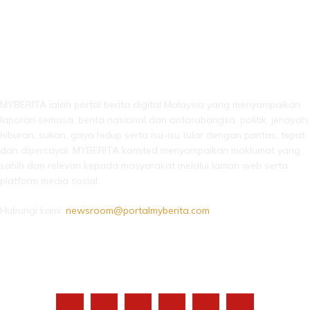
LEBIH DARI SEKADAR BERITA!
MYBERITA ialah portal berita digital Malaysia yang menyampaikan
laporan semasa, berita nasional dan antarabangsa, politik, jenayah,
hiburan, sukan, gaya hidup serta isu-isu tular dengan pantas, tepat
dan dipercayai. MYBERITA komited menyampaikan maklumat yang
sahih dan relevan kepada masyarakat melalui laman web serta
platform media sosial.
Hubungi kami:
newsroom@portalmyberita.com
IKUTI KAMI