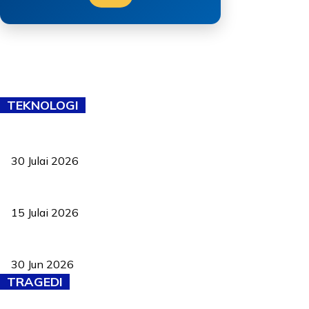
TEKNOLOGI
TVET bukan lagi pilihan kedua! Negeri Sembilan cari bakat hingg
30 Julai 2026
Pelantikan Liew perkukuh agenda teknologi, perolehan strategik 
15 Julai 2026
Pasport Malaysia kini lebih kebal dipalsukan, Anwar lancar PMA b
30 Jun 2026
TRAGEDI