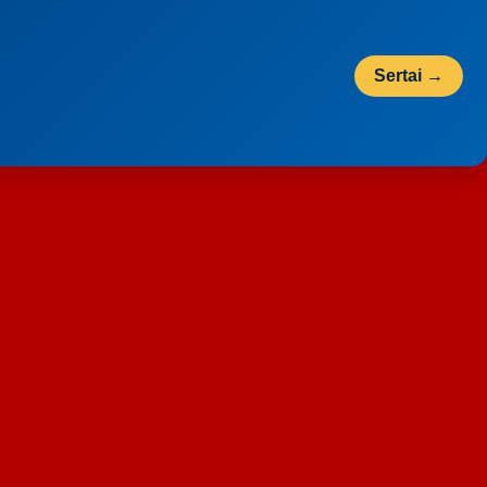
Sertai →