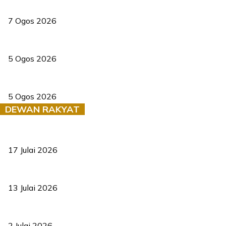
Tiga anggota polis maut ketika bantu rakan terkena renjatan elek
7 Ogos 2026
PERHILITAN pantau gajah dengan dron, elak kemalangan berulang
5 Ogos 2026
Dua pelajar maut, tercampak ke laluan bertentangan di Temerloh
5 Ogos 2026
DEWAN RAKYAT
RUU statistik 2026 lulus, era baharu pengurusan data negara ber
17 Julai 2026
Sasar 70 peratus mahasiswa dapat kolej kediaman menjelang 203
13 Julai 2026
‘Smart Lane’ kurangkan kesesakan hingga 50 peratus, terbukti be
2 Julai 2026