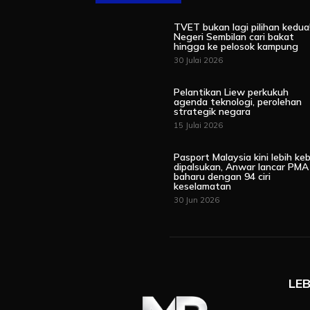
TVET bukan lagi pilihan kedua
Negeri Sembilan cari bakat
hingga ke pelosok kampung
30 Julai 2026
Pelantikan Liew perkukuh
agenda teknologi, perolehan
strategik negara
15 Julai 2026
Pasport Malaysia kini lebih keb
dipalsukan, Anwar lancar PMA
baharu dengan 94 ciri
keselamatan
30 Jun 2026
LEB