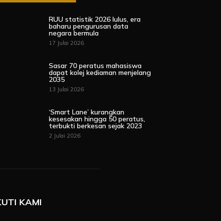
RUU statistik 2026 lulus, era
baharu pengurusan data
negara bermula
17 Julai 2026
Sasar 70 peratus mahasiswa
dapat kolej kediaman menjelang
2035
13 Julai 2026
‘Smart Lane’ kurangkan
kesesakan hingga 50 peratus,
terbukti berkesan sejak 2023
2 Julai 2026
KUTI KAMI