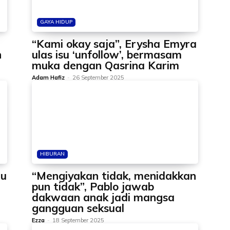
GAYA HIDUP
“Kami okay saja”, Erysha Emyra
h
ulas isu ‘unfollow’, bermasam
muka dengan Qasrina Karim
Adam Hafiz
-
26 September 2025
HIBURAN
lu
“Mengiyakan tidak, menidakkan
pun tidak”, Pablo jawab
dakwaan anak jadi mangsa
gangguan seksual
Ezza
-
18 September 2025