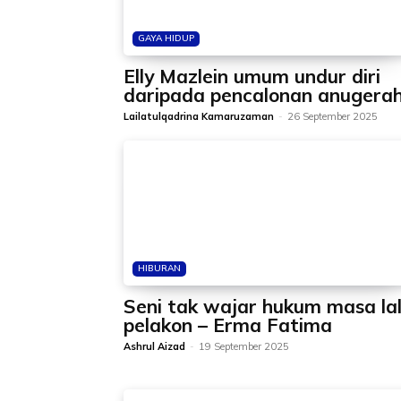
GAYA HIDUP
Elly Mazlein umum undur diri
daripada pencalonan anugera
Lailatulqadrina Kamaruzaman
-
26 September 2025
HIBURAN
Seni tak wajar hukum masa la
pelakon – Erma Fatima
Ashrul Aizad
-
19 September 2025