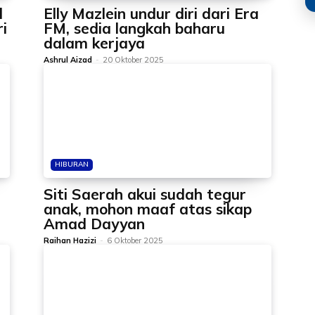
l
Elly Mazlein undur diri dari Era
i
FM, sedia langkah baharu
dalam kerjaya
Ashrul Aizad
-
20 Oktober 2025
HIBURAN
Siti Saerah akui sudah tegur
anak, mohon maaf atas sikap
Amad Dayyan
Raihan Hazizi
-
6 Oktober 2025