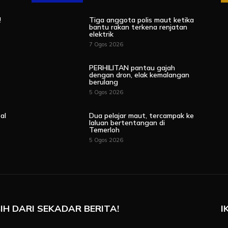
!
Tiga anggota polis maut ketika
bantu rakan terkena renjatan
elektrik
7 Ogos 2026
PERHILITAN pantau gajah
dengan dron, elak kemalangan
berulang
5 Ogos 2026
al
Dua pelajar maut, tercampak ke
laluan bertentangan di
Temerloh
5 Ogos 2026
IH DARI SEKADAR BERITA!
I