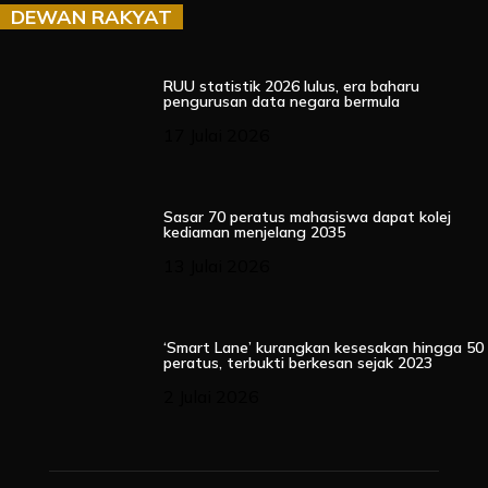
DEWAN RAKYAT
RUU statistik 2026 lulus, era baharu
pengurusan data negara bermula
17 Julai 2026
Sasar 70 peratus mahasiswa dapat kolej
kediaman menjelang 2035
13 Julai 2026
‘Smart Lane’ kurangkan kesesakan hingga 50
peratus, terbukti berkesan sejak 2023
2 Julai 2026