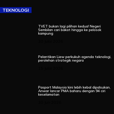
TEKNOLOGI
TVET bukan lagi pilihan kedua! Negeri
Sembilan cari bakat hingga ke pelosok
kampung
30 Julai 2026
Pelantikan Liew perkukuh agenda teknologi,
perolehan strategik negara
15 Julai 2026
Pasport Malaysia kini lebih kebal dipalsukan,
Anwar lancar PMA baharu dengan 94 ciri
keselamatan
30 Jun 2026