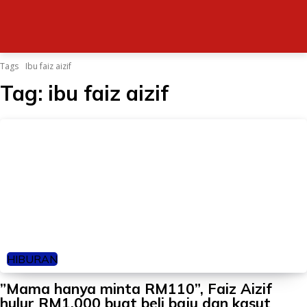
Tags
Ibu faiz aizif
Tag:
ibu faiz aizif
HIBURAN
”Mama hanya minta RM110”, Faiz Aizif
hulur RM1,000 buat beli baju dan kasut