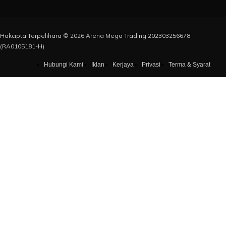
Hakcipta Terpelihara © 2026 Arena Mega Trading 202303256678
(RA0105181-H)
Hubungi Kami
Iklan
Kerjaya
Privasi
Terma & Syarat