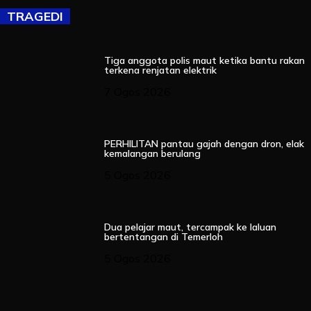
TRAGEDI
Tiga anggota polis maut ketika bantu rakan
terkena renjatan elektrik
7 Ogos 2026
PERHILITAN pantau gajah dengan dron, elak
kemalangan berulang
5 Ogos 2026
Dua pelajar maut, tercampak ke laluan
bertentangan di Temerloh
5 Ogos 2026