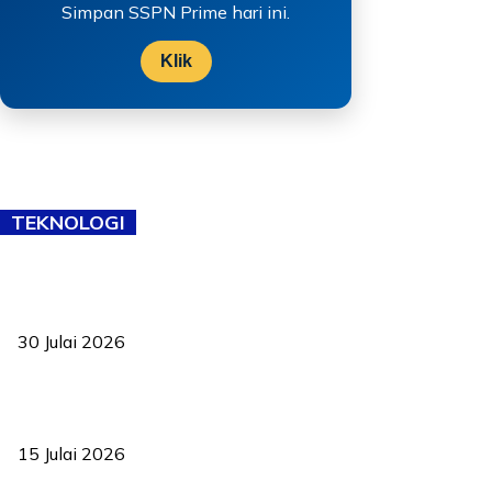
Simpan SSPN Prime hari ini.
Klik
TEKNOLOGI
TVET bukan lagi pilihan kedua! Negeri Sembilan cari bakat hingga
ke pelosok kampung
30 Julai 2026
Pelantikan Liew perkukuh agenda teknologi, perolehan strategik
negara
15 Julai 2026