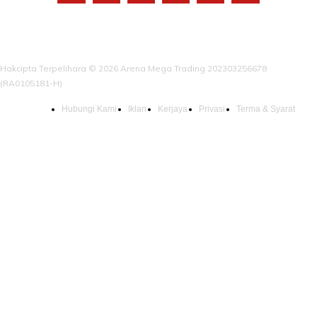
Hakcipta Terpelihara © 2026 Arena Mega Trading 202303256678
(RA0105181-H)
Hubungi Kami
Iklan
Kerjaya
Privasi
Terma & Syarat