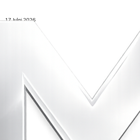
RUU statistik 2026 lulus, era baharu pengurusan data negara
bermula
17 Julai 2026
Sasar 70 peratus mahasiswa dapat kolej kediaman menjelang
2035
13 Julai 2026
‘Smart Lane’ kurangkan kesesakan hingga 50 peratus, terbukti
berkesan sejak 2023
2 Julai 2026