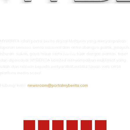
LEBIH DARI SEKADAR BERITA!
MYBERITA ialah portal berita digital Malaysia yang menyampaikan
laporan semasa, berita nasional dan antarabangsa, politik, jenayah,
hiburan, sukan, gaya hidup serta isu-isu tular dengan pantas, tepat
dan dipercayai. MYBERITA komited menyampaikan maklumat yang
sahih dan relevan kepada masyarakat melalui laman web serta
platform media sosial.
Hubungi kami:
newsroom@portalmyberita.com
IKUTI KAMI