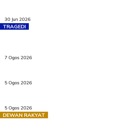
Pasport Malaysia kini lebih kebal dipalsukan, Anwar lancar PMA
baharu dengan 94 ciri keselamatan
30 Jun 2026
TRAGEDI
Tiga anggota polis maut ketika bantu rakan terkena renjatan
elektrik
7 Ogos 2026
PERHILITAN pantau gajah dengan dron, elak kemalangan berulang
5 Ogos 2026
Dua pelajar maut, tercampak ke laluan bertentangan di Temerloh
5 Ogos 2026
DEWAN RAKYAT