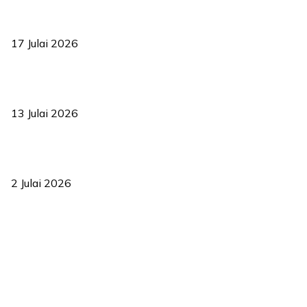
RUU statistik 2026 lulus, era baharu pengurusan data negara
bermula
17 Julai 2026
Sasar 70 peratus mahasiswa dapat kolej kediaman menjelang
2035
13 Julai 2026
‘Smart Lane’ kurangkan kesesakan hingga 50 peratus, terbukti
berkesan sejak 2023
2 Julai 2026