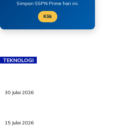
Simpan SSPN Prime hari ini.
Klik
TEKNOLOGI
TVET bukan lagi pilihan kedua! Negeri Sembilan cari bakat hingga
ke pelosok kampung
30 Julai 2026
Pelantikan Liew perkukuh agenda teknologi, perolehan strategik
negara
15 Julai 2026