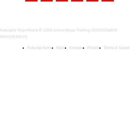
Hakcipta Terpelihara © 2026 Arena Mega Trading 202303256678
(RA0105181-H)
Hubungi Kami
Iklan
Kerjaya
Privasi
Terma & Syarat