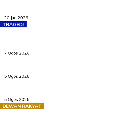
Pasport Malaysia kini lebih kebal dipalsukan, Anwar lancar PMA
baharu dengan 94 ciri keselamatan
30 Jun 2026
TRAGEDI
Tiga anggota polis maut ketika bantu rakan terkena renjatan
elektrik
7 Ogos 2026
PERHILITAN pantau gajah dengan dron, elak kemalangan berulang
5 Ogos 2026
Dua pelajar maut, tercampak ke laluan bertentangan di Temerloh
5 Ogos 2026
DEWAN RAKYAT