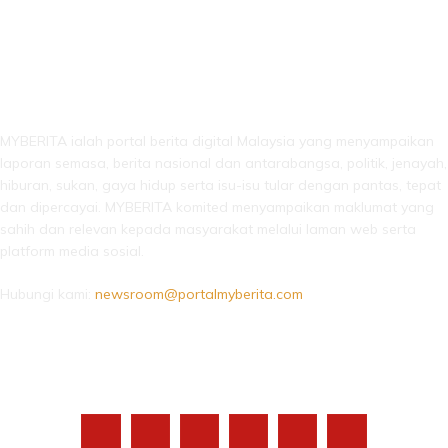
LEBIH DARI SEKADAR BERITA!
MYBERITA ialah portal berita digital Malaysia yang menyampaikan
laporan semasa, berita nasional dan antarabangsa, politik, jenayah,
hiburan, sukan, gaya hidup serta isu-isu tular dengan pantas, tepat
dan dipercayai. MYBERITA komited menyampaikan maklumat yang
sahih dan relevan kepada masyarakat melalui laman web serta
platform media sosial.
Hubungi kami:
newsroom@portalmyberita.com
IKUTI KAMI