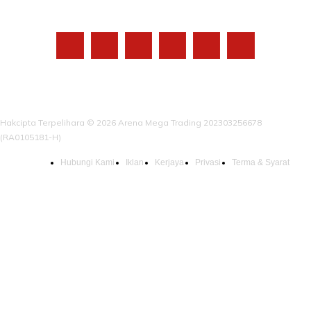
IKUTI KAMI
Hakcipta Terpelihara © 2026 Arena Mega Trading 202303256678
(RA0105181-H)
Hubungi Kami
Iklan
Kerjaya
Privasi
Terma & Syarat