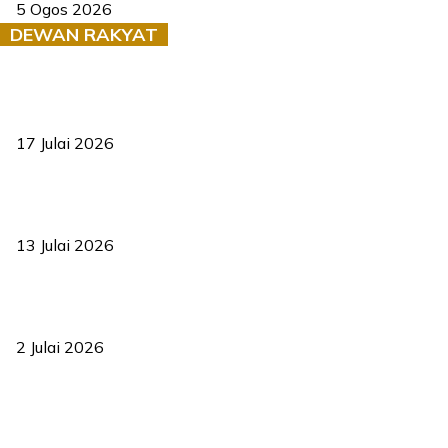
5 Ogos 2026
DEWAN RAKYAT
RUU statistik 2026 lulus, era baharu pengurusan data negara
bermula
17 Julai 2026
Sasar 70 peratus mahasiswa dapat kolej kediaman menjelang
2035
13 Julai 2026
‘Smart Lane’ kurangkan kesesakan hingga 50 peratus, terbukti
berkesan sejak 2023
2 Julai 2026