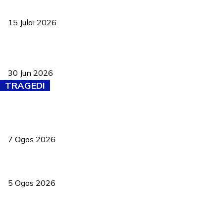
negara
15 Julai 2026
Pasport Malaysia kini lebih kebal dipalsukan, Anwar lancar PMA
baharu dengan 94 ciri keselamatan
30 Jun 2026
TRAGEDI
Tiga anggota polis maut ketika bantu rakan terkena renjatan
elektrik
7 Ogos 2026
PERHILITAN pantau gajah dengan dron, elak kemalangan berulang
5 Ogos 2026
Dua pelajar maut, tercampak ke laluan bertentangan di Temerloh