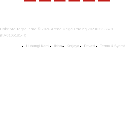
Hakcipta Terpelihara © 2026 Arena Mega Trading 202303256678
(RA0105181-H)
Hubungi Kami
Iklan
Kerjaya
Privasi
Terma & Syarat