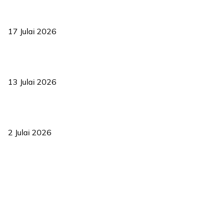
RUU statistik 2026 lulus, era baharu pengurusan data negara
bermula
17 Julai 2026
Sasar 70 peratus mahasiswa dapat kolej kediaman menjelang
2035
13 Julai 2026
‘Smart Lane’ kurangkan kesesakan hingga 50 peratus, terbukti
berkesan sejak 2023
2 Julai 2026