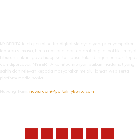
LEBIH DARI SEKADAR BERITA!
MYBERITA ialah portal berita digital Malaysia yang menyampaikan
laporan semasa, berita nasional dan antarabangsa, politik, jenayah,
hiburan, sukan, gaya hidup serta isu-isu tular dengan pantas, tepat
dan dipercayai. MYBERITA komited menyampaikan maklumat yang
sahih dan relevan kepada masyarakat melalui laman web serta
platform media sosial.
Hubungi kami:
newsroom@portalmyberita.com
IKUTI KAMI