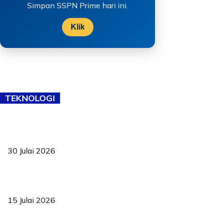
Simpan SSPN Prime hari ini.
Klik
TEKNOLOGI
TVET bukan lagi pilihan kedua! Negeri Sembilan cari bakat hingga
ke pelosok kampung
30 Julai 2026
Pelantikan Liew perkukuh agenda teknologi, perolehan strategik
negara
15 Julai 2026