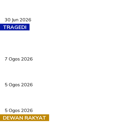
Pasport Malaysia kini lebih kebal dipalsukan, Anwar lancar PMA
baharu dengan 94 ciri keselamatan
30 Jun 2026
TRAGEDI
Tiga anggota polis maut ketika bantu rakan terkena renjatan
elektrik
7 Ogos 2026
PERHILITAN pantau gajah dengan dron, elak kemalangan berulang
5 Ogos 2026
Dua pelajar maut, tercampak ke laluan bertentangan di Temerloh
5 Ogos 2026
DEWAN RAKYAT